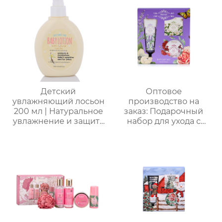
Шарик для ванны EVA
| Изысканная
подарочная коробка,
персонализируемая
Детский
Оптовое
увлажняющий лосьон
производство на
200 мл | Натуральное
заказ: Подарочный
увлажнение и защита
набор для ухода с
от сухости |
лавандой (гель для
Круглогодичный уход
душа, лосьон для тела,
для чувствительной
соль для ванн) –
кожи | Легкая
идеальный комплект
свежесть на весь день
для расслабления
| Летний must-have
женщин, мам и
без липкости
подруг.