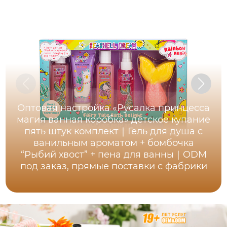
Оптовая настройка «Русалка принцесса
магия ванная коробка» детское купание
пять штук комплект｜Гель для душа с
ванильным ароматом + бомбочка
“Рыбий хвост” + пена для ванны｜ODM
под заказ, прямые поставки с фабрики