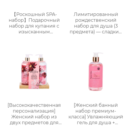
【Роскошный SPA-
Лимитированный
набор】Подарочный
рождественский
набор для купания с
набор для душа (3
изысканным
предмета) — сладкий
ароматом (гель для
праздничный уход,
душа + шампунь +
теплый элегантный
лосьон для тела +
подарок
дезодорант) Прямые
поставки с завода.
Возможность
индивидуального
заказа.
[Высококачественная
[Женский банный
персонализация]
набор премиум-
Женский набор из
класса] Увлажняющий
двух предметов для
гель для душа +
ванны и тела |
Питательный лосьон