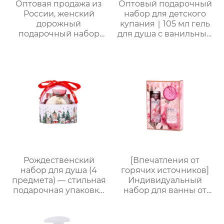
Оптовая продажа из
Оптовый подарочный
России, женский
набор для детского
дорожный
купания｜105 мл гель
подарочный набор
для душа с ванильным
для ванны и душа |
ароматом, 105 мл
Набор 4 в 1 (гель для
шампунь, 105 мл
душа + спрей для тела
лосьон и 50 г мыло
+ дезодорант для тела
для лица
+ соль для ванн),
портативная сумка из
ПВХ, доступен OEM-
производитель
Рождественский
[Впечатления от
набор для душа (4
горячих источников]
предмета) — стильная
Индивидуальный
подарочная упаковка,
набор для ванны от
ароматный
Яндекс.Платформы |
праздничный
Гель для душа 170 мл +
комплект
Соль для ванны 100 г +