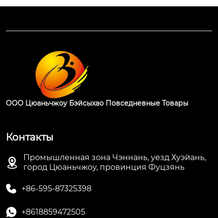
ООО Цюаньчжоу Бэйсыхао Повседневные Товары
Контакты
Промышленная зона Чэннань, уезд Хуэйань,

город Цюаньчжоу, провинция Фуцзянь

+86-595-87325398

+8618859472505