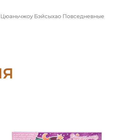
О Цюаньчжоу Бэйсыхао Повседневные
ия