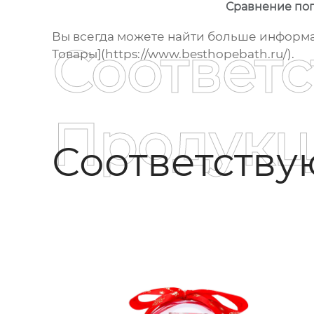
Сравнение поп
Вы всегда можете найти больше информ
Соответ
Товары](https://www.besthopebath.ru/).
Продукц
Соответств