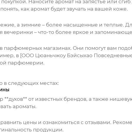
д покупкой. Наносите аромат на запястье или сгиб
понять, как аромат будет звучать на вашей коже.
свежие, а зимние – более насыщенные и теплые. Д
я вечеринки – что-то более яркое и запоминающе
в парфюмерных магазинах. Они помогут вам подо
имер, в [ООО Цюаньчжоу Бэйсыхао Повседневные Т
ной парфюмерии.
 в следующих местах:
зины
**духов** от известных брендов, а также нишев
вать ароматы.
равнить цены и ознакомиться с отзывами. Реком
гинальность продукции.