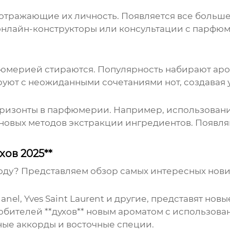
отражающие их личность. Появляется все больш
з онлайн-конструкторы или консультации с парфю
мерией стираются. Популярность набирают арома
ют с неожиданными сочетаниями нот, создавая
оризонты в парфюмерии. Например, использовани
 новых методов экстракции ингредиентов. Появ
ов 2025**
году? Представляем обзор самых интересных нови
Chanel, Yves Saint Laurent и другие, представят 
бителей **духов** новым ароматом с использован
ные аккорды и восточные специи.