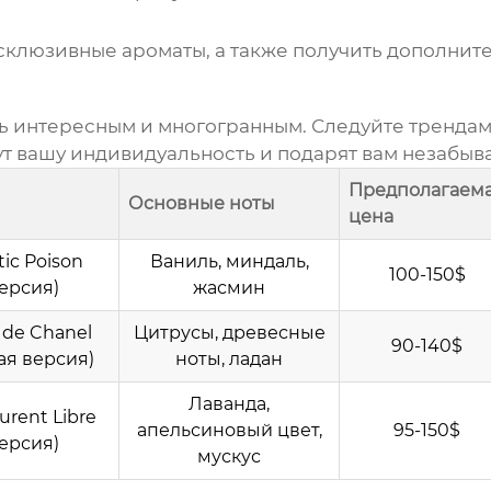
склюзивные ароматы, а также получить дополнит
 интересным и многогранным. Следуйте трендам
нут вашу индивидуальность и подарят вам незабы
Предполагаем
Основные ноты
цена
ic Poison
Ваниль, миндаль,
100-150$
версия)
жасмин
 de Chanel
Цитрусы, древесные
90-140$
ая версия)
ноты, ладан
Лаванда,
urent Libre
апельсиновый цвет,
95-150$
версия)
мускус