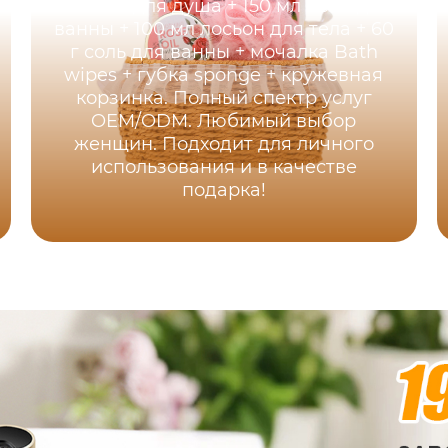
мл гель для душа + 150 мл пена для
ванны + 100 мл лосьон для тела + 60
г соль для ванны + мочалка Bath
wipes + губка sponge + кружевная
корзинка. Полный спектр услуг
OEM/ODM. Любимый выбор
женщин. Подходит для личного
использования и в качестве
подарка!