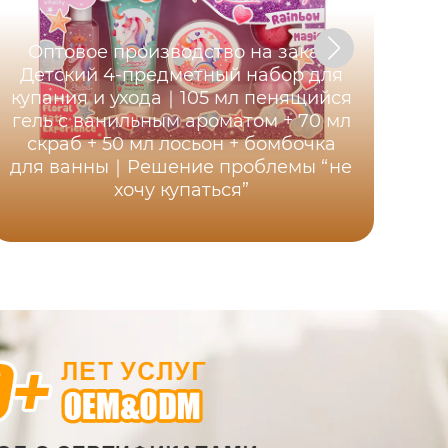
Оптовое производство на заказ:
Детский 4-предметный набор для
купания и ухода｜105 мл пенящийся
гель с ванильным ароматом + 70 мл
Ли
скраб + 50 мл лосьон + бомбочка
н
для ванны｜Решение проблемы “не
сл
хочу купаться”