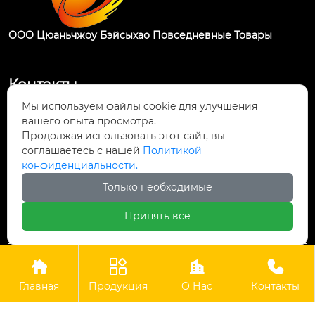
ООО Цюаньчжоу Бэйсыхао Повседневные Товары
Контакты
Мы используем файлы cookie для улучшения
Промышленная зона Чэннань, уезд Хуэйань,

вашего опыта просмотра.
город Цюаньчжоу, провинция Фуцзянь
Продолжая использовать этот сайт, вы
соглашаетесь с нашей
Политикой

конфиденциальности.
+86-595-87325398
Только необходимые

+8618859472505
Принять все




Авторские права © ООО Цюаньчжоу Бэйсыхао
Повседневные Товары
Главная
Продукция
О Нас
Контакты