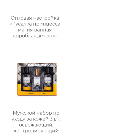
Оптовая настройка
«Русалка принцесса
магия ванная
коробка» детское
купание пять штук
комплект｜Гель для
душа с ванильным
ароматом + бомбочка
“Рыбий хвост” + пена
для ванны｜ODM под
заказ, прямые
поставки с фабрики
Мужской набор по
уходу за кожей 3 в 1,
освежающий,
контролирующий