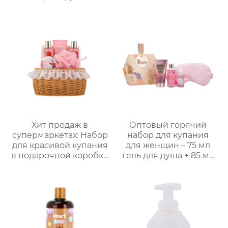
жирность,
увлажняющий, со
стойким ароматом,
подарочная коробка,
мужской
многофункциональный
подарочный набор по
уходу за кожей
Хит продаж в
Оптовый горячий
супермаркетах: Набор
набор для купания
для красивой купания
для женщин – 75 мл
в подарочной коробке
гель для душа + 85 мл
на заказ! 150 мл гель
лосьон для тела + 30
для душа + 150 мл пена
мл массажное масло +
для ванны + 100 мл
маска для глаз,
лосьон для тела + 60 г
подарочная упаковка
соль для ванны +
в многоугольной
мочалка Bath wipes +
коробке для
губка sponge +
переноски, возможна