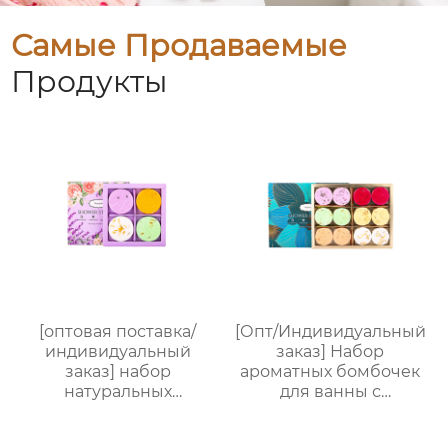
Самые Продаваемые
Продукты
[оптовая поставка/
[Опт/Индивидуальный
индивидуальный
заказ] Набор
заказ] набор
ароматных бомбочек
натуральных
для ванны с
ароматических
сухоцветами | 30г
таблеток для душа с
бомбочек с