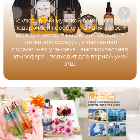
Эксклюзивный мужской банный набор в
подарочной коробке : лак для волос +
воск для волос + масло для бороды +
щетка для бороды , изысканная
подарочная упаковка , высококлассная
атмосфера , подходит для парня/мужа/
отца