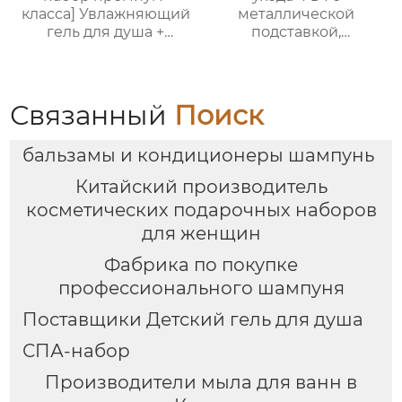
класса] Увлажняющий
металлической
гель для душа +
подставкой,
Питательный лосьон
премиальный набор
для тела | Простая
для душа и ухода за
портативная
кожей
подарочная коробка,
Связанный
Поиск
праздничный
подарок, возможность
бальзамы и кондиционеры шампунь
нанесения логотипа
Китайский производитель
косметических подарочных наборов
для женщин
Фабрика по покупке
профессионального шампуня
Поставщики Детский гель для душа
СПА-набор
Производители мыла для ванн в