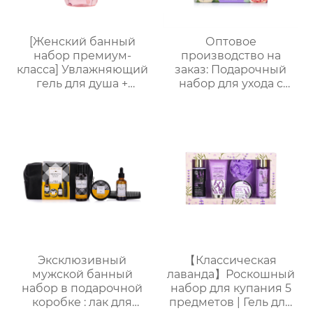
[Женский банный
Оптовое
набор премиум-
производство на
класса] Увлажняющий
заказ: Подарочный
гель для душа +
набор для ухода с
Питательный лосьон
лавандой (гель для
для тела | Простая
душа, лосьон для тела,
портативная
соль для ванн) –
подарочная коробка,
идеальный комплект
праздничный
для расслабления
подарок, возможность
женщин, мам и
нанесения логотипа
подруг.
Эксклюзивный
【Классическая
мужской банный
лаванда】Роскошный
набор в подарочной
набор для купания 5
коробке : лак для
предметов | Гель для