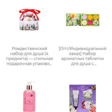
мл гель/лосьон/
глубокое увлажнение
шампунь с ванильным
| С бамбуковым
ароматом｜
подносом, три
Поддержка нанесения
варианта изысканной
лого, прямые
упаковки,
поставки с завода
праздничный
подарок, доступен для
оптовой продажи
Рождественский
[Опт/Индивидуальный
набор для душа (4
заказ] Набор
предмета) — стильная
ароматных таблеток
подарочная упаковка,
для душа с
ароматный
сухоцветами | 30г
праздничный
бомбочек с
комплект
эфирными маслами |
Разные цвета
(лаванда/роза/кокос-
мята и др.) |
Подарочные наборы
для отелей и SPA