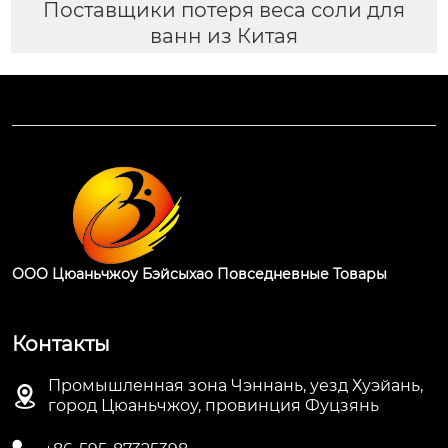
Поставщики потеря веса соли для
ванн из Китая
ООО Цюаньчжоу Бэйсыхао Повседневные Товары
Контакты
Промышленная зона Чэннань, уезд Хуэйань,

город Цюаньчжоу, провинция Фуцзянь