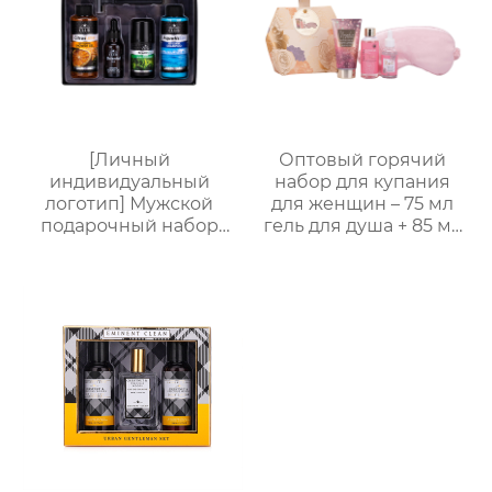
[Личный
Оптовый горячий
индивидуальный
набор для купания
логотип] Мужской
для женщин – 75 мл
подарочный набор
гель для душа + 85 мл
для ванной из 5
лосьон для тела + 30
предметов (гель для
мл массажное масло +
душа + шампунь +
маска для глаз,
бритва + масло для
подарочная упаковка
бороды + бальзам для
в многоугольной
тела), подарочная
коробке для
коробка для деловых
переноски, возможна
поездок, подарок на
нанесение логотипа,
день рождения и
прямые поставки с
праздник
завода