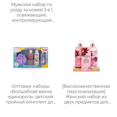
Мужской набор по
уходу за кожей 3 в 1,
освежающий,
контролирующий
жирность,
увлажняющий, со
стойким ароматом,
подарочная коробка,
мужской
многофункциональный
подарочный набор по
уходу за кожей
Оптовые наборы
[Высококачественная
«Волшебная ванна
персонализация]
единорога»: детский
Женский набор из
тройной комплект для
двух предметов для
купания и ухода +
ванны и тела |
пенная мочалка｜105
Стойкий аромат,