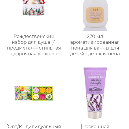
Рождественский
270 мл
набор для душа (4
ароматизированная
предмета) — стильная
пена для ванны для
подарочная упаковка,
детей | детская пена
ароматный
для ванны | формула
праздничный
без слез (маракуйя/
комплект
ананас/хамиская
дыня/сливочная
овсянка) | подходит
для младенцев и
маленьких детей с
чувствительной
кожей
[Опт/Индивидуальный
[Роскошная