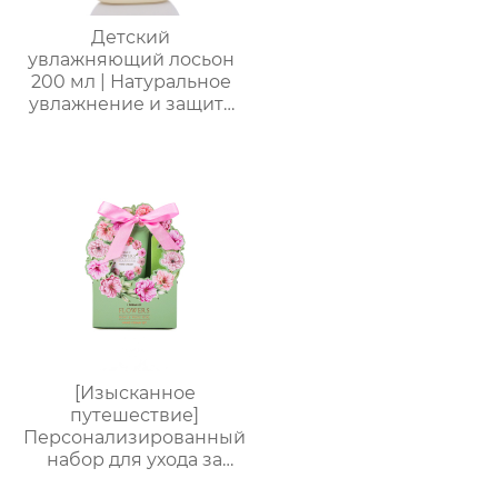
вечеринки
Детский
увлажняющий лосьон
200 мл | Натуральное
увлажнение и защита
от сухости |
Круглогодичный уход
для чувствительной
кожи | Легкая
свежесть на весь день
| Летний must-have
без липкости
[Изысканное
путешествие]
Персонализированный
набор для ухода за
руками от