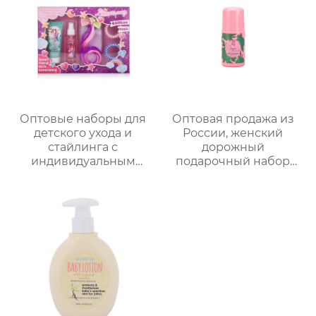
Разноцветные
ароматом｜
варианты (лаванда/
Поддержка нанесения
роза/кокос-мята и др.)
лого, прямые
| Подарочные наборы
поставки с завода
для отелей и SPA
Оптовые наборы для
Оптовая продажа из
детского ухода и
России, женский
стайлинга с
дорожный
индивидуальным
подарочный набор
дизайном в
для ванны и душа |
подарочной упаковке
Набор 4 в 1 (гель для
｜70 мл скраб с
душа + спрей для тела
молочно-медовым
+ дезодорант для тела
ароматом + 60 мл
+ соль для ванн),
волшебный спрей +
портативная сумка из
радужные заколки-
ПВХ, доступен OEM-
накладки｜Купание
производитель
весело × артефакт
костюм для