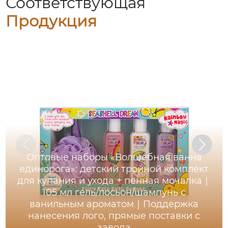
Соответствующая
Продукция
Оптовые наборы «Волшебная ванна
единорога»: детский тройной комплект
для купания и ухода + пенная мочалка｜
105 мл гель/лосьон/шампунь с
ванильным ароматом｜Поддержка
нанесения лого, прямые поставки с
завода