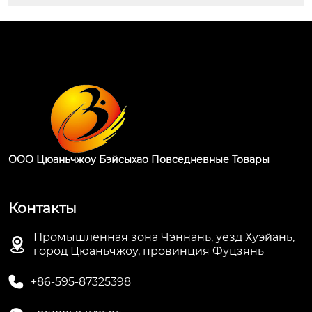
ООО Цюаньчжоу Бэйсыхао Повседневные Товары
Контакты
Промышленная зона Чэннань, уезд Хуэйань,

город Цюаньчжоу, провинция Фуцзянь

+86-595-87325398