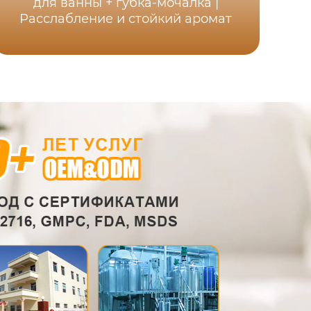
для ванны + губка-мочалка |
а
Расслабление и стойкий аромат