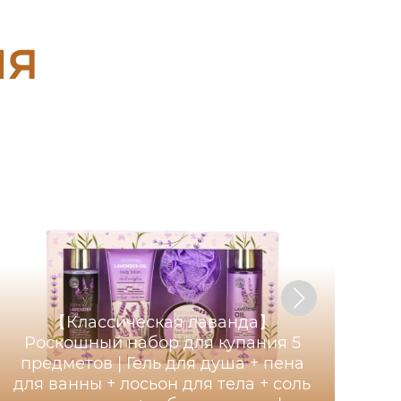
ия
【Классическая лаванда】
ш
Роскошный набор для купания 5
т
предметов | Гель для душа + пена
для ванны + лосьон для тела + соль
п