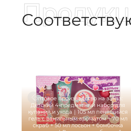
Продукц
Соответств
Оптовое производство на заказ:
Детский 4-предметный набор для
купания и ухода｜105 мл пенящийся
гель с ванильным ароматом + 70 мл
скраб + 50 мл лосьон + бомбочка