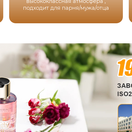
высококлассная атмосфера ,
подходит для парня/мужа/отца