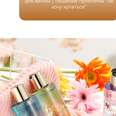
для ванны｜Решение проблемы “не
хочу купаться”