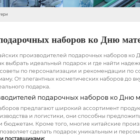
тери
подарочных наборов ко Дню мат
айских производителей подарочных наборов ко 
как выбрать идеальный подарок и где найти наде
советы по персонализации и рекомендации по с
аму. От элегантных косметических наборов до вк
еального подарка.
зводителей подарочных наборов ко Дню 
аборов
предлагают широкий ассортимент продук
изводства и логистики, они способны предложи
и бюджетам. Кроме того, многие
китайские прои
 позволяет сделать подарок уникальным и персо
и поставщиками: