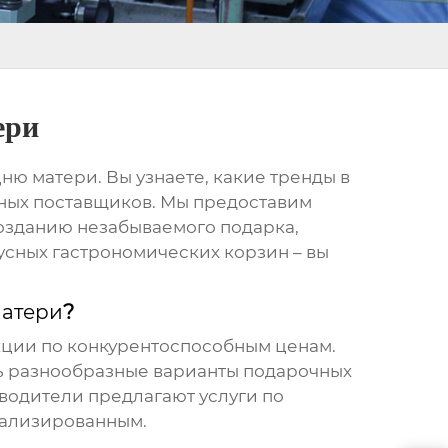
ери
Дню матери
. Вы узнаете, какие тренды в
жных поставщиков. Мы предоставим
озданию незабываемого подарка,
усных гастрономических корзин – вы
матери
?
ции по конкурентоспособным ценам.
ть разнообразные варианты подарочных
зводители
предлагают услуги по
нализированным.