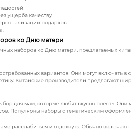
ладостей.
з ущерба качеству.
ерсонализации подарков.
а.
оров ко Дню матери
очных наборов ко Дню матери, предлагаемых
кита
стребованных вариантов. Они могут включать в се
етику.
Китайские производители
предлагают широ
ор для мам, которые любят вкусно поесть. Они м
тесов. Популярны наборы с тематическим оформле
аме расслабиться и отдохнуть. Обычно включают 