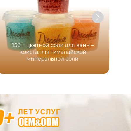
[Ж
д
150 г цветной соли для ванн –
по
кристаллы гималайской
п
минеральной соли.