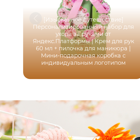
[Изысканное путешествие]
Персонализированный набор для
ухода за руками от
Яндекс.Платформы | Крем для рук
60 мл + пилочка для маникюра |
Мини-подарочная коробка с
индивидуальным логотипом