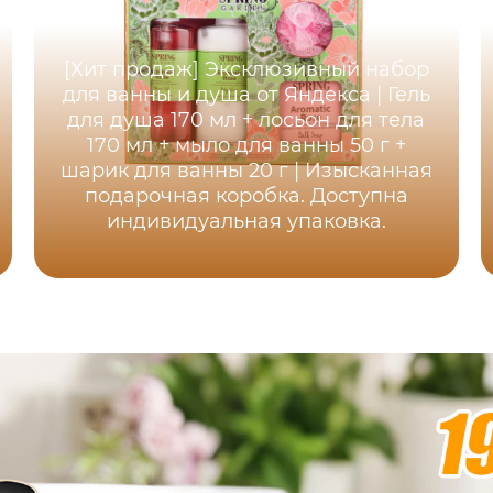
[Хит продаж] Эксклюзивный набор
для ванны и душа от Яндекса | Гель
для душа 170 мл + лосьон для тела
170 мл + мыло для ванны 50 г +
шарик для ванны 20 г | Изысканная
подарочная коробка. Доступна
индивидуальная упаковка.