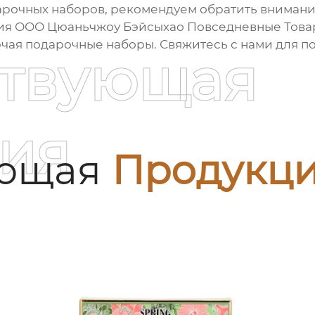
арочных наборов
, рекомендуем обратить вниман
ния
ООО Цюаньчжоу Бэйсыхао Повседневные Това
лючая подарочные наборы. Свяжитесь с нами для
ствующая
ия
ующая
Продукц