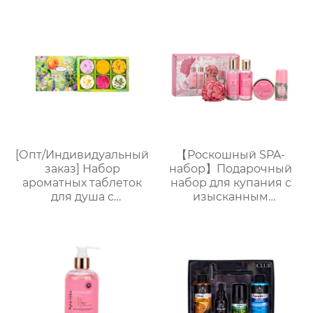
бомбочек с
бомбочек с
растительными
растительными
маслами |
маслами |
Разноцветные
Разноцветные
варианты (лаванда/
варианты (лаванда/
роза/кокос-мята и др.)
роза/кокос-мята и др.)
| Подарочные наборы
| Подарочные наборы
для отелей и SPA
для отелей и SPA
[Опт/Индивидуальный
【Роскошный SPA-
заказ] Набор
набор】Подарочный
ароматных таблеток
набор для купания с
для душа с
изысканным
сухоцветами | 30г
ароматом (гель для
бомбочек с
душа + шампунь +
эфирными маслами |
лосьон для тела +
Разные цвета
дезодорант) Прямые
(лаванда/роза/кокос-
поставки с завода.
мята и др.) |
Возможность
Подарочные наборы
индивидуального
для отелей и SPA
заказа.