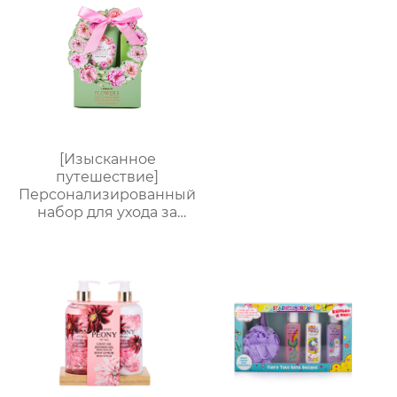
предметов
[Изысканное
путешествие]
Персонализированный
набор для ухода за
руками от
Яндекс.Платформы |
Крем для рук 60 мл +
пилочка для маникюра
| Мини-подарочная
коробка с
индивидуальным
логотипом