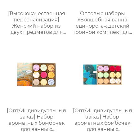
[Высококачественная
Оптовые наборы
персонализация]
«Волшебная ванна
Женский набор из
единорога»: детский
двух предметов для
тройной комплект для
ванны и тела |
купания и ухода +
Стойкий аромат,
пенная мочалка｜105
глубокое увлажнение
мл гель/лосьон/
| С бамбуковым
шампунь с ванильным
подносом, три
ароматом｜
варианта изысканной
Поддержка нанесения
упаковки,
лого, прямые
праздничный
поставки с завода
подарок, доступен для
оптовой продажи
[Опт/Индивидуальный
[Опт/Индивидуальный
заказ] Набор
заказ] Набор
ароматных бомбочек
ароматных бомбочек
для ванны с
для ванны с
сухоцветами | 30г
сухоцветами | 30г