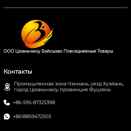
ООО Цюаньчжоу Бэйсыхао Повседневные Товары
Контакты
Промышленная зона Чэннань, уезд Хуэйань,

город Цюаньчжоу, провинция Фуцзянь

+86-595-87325398

+8618859472505