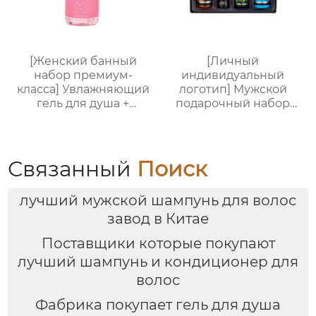
[Женский банный
[Личный
набор премиум-
индивидуальный
класса] Увлажняющий
логотип] Мужской
гель для душа +
подарочный набор
Питательный лосьон
для ванной из 5
для тела | Простая
предметов (гель для
портативная
душа + шампунь +
подарочная коробка,
бритва + масло для
Связанный
Поиск
праздничный
бороды + бальзам для
подарок, возможность
тела), подарочная
лучший мужской шампунь для волос
нанесения логотипа
коробка для деловых
поездок, подарок на
завод в Китае
день рождения и
Поставщики которые покупают
праздник
лучший шампунь и кондиционер для
волос
Фабрика покупает гель для душа