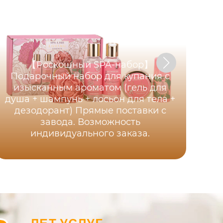
【Роскошный SPA-набор】
Подарочный набор для купания с
изысканным ароматом (гель для
Р
душа + шампунь + лосьон для тела +
на
дезодорант) Прямые поставки с
завода. Возможность
индивидуального заказа.