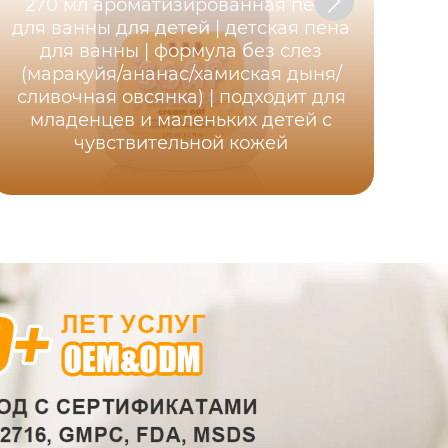
270 мл ароматизированная пена
для ванны для детей | детская пена
для ванны | формула без слез
(маракуйя/ананас/хамиская дыня/
М
сливочная овсянка) | подходит для
младенцев и маленьких детей с
п
чувствительной кожей