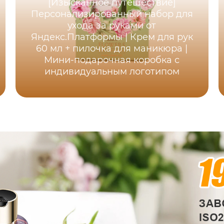
[Изысканное путешествие]
Персонализированный набор для
ухода за руками от
Яндекс.Платформы | Крем для рук
60 мл + пилочка для маникюра |
Мини-подарочная коробка с
индивидуальным логотипом