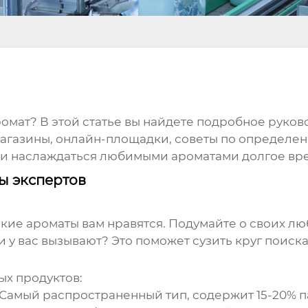
мат? В этой статье вы найдете подробное руковод
газины, онлайн-площадки, советы по определен
к и наслаждаться любимыми ароматами долгое вр
ты экспертов
какие ароматы вам нравятся. Подумайте о своих л
 у вас вызывают? Это поможет сузить круг поиска
х продуктов:
Самый распространенный тип, содержит 15-20% па