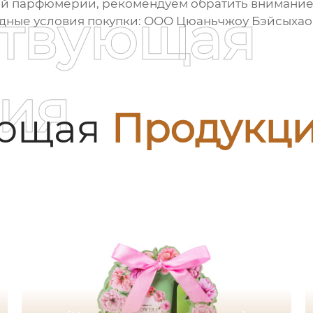
ой парфюмерии, рекомендуем обратить внимание 
ствующая
дные условия покупки:
ООО Цюаньчжоу Бэйсыхао
ия
ующая
Продукц