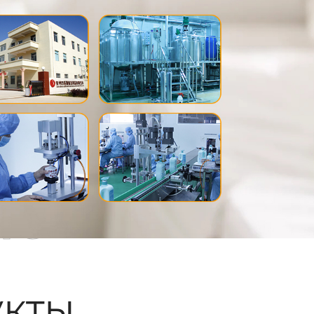
ые
кты