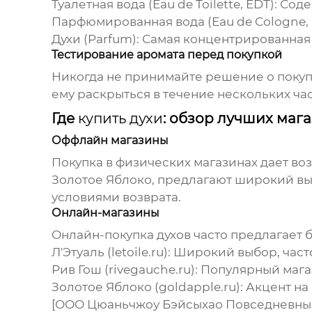
Туалетная вода (Eau de Toilette, EDT):
Содер
Парфюмированная вода (Eau de Cologne, 
Духи (Parfum):
Самая концентрированная ф
Тестирование аромата перед покупкой
Никогда не принимайте решение о поку
ему раскрыться в течение нескольких часо
Где
купить духи
: обзор лучших маг
Оффлайн магазины
Покупка в физических магазинах дает воз
Золотое Яблоко, предлагают широкий выб
условиями возврата.
Онлайн-магазины
Онлайн-покупка
духов
часто предлагает 
Л'Этуаль (letoile.ru):
Широкий выбор, часто
Рив Гош (rivegauche.ru):
Популярный магаз
Золотое Яблоко (goldapple.ru):
Акцент на
[ООО Цюаньчжоу Бэйсыхао Повседневные Т