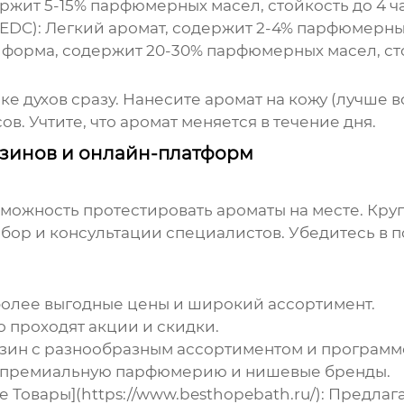
жит 5-15% парфюмерных масел, стойкость до 4 ча
EDC):
Легкий аромат, содержит 2-4% парфюмерных 
орма, содержит 20-30% парфюмерных масел, стой
пке
духов
сразу. Нанесите аромат на кожу (лучше вс
в. Учтите, что аромат меняется в течение дня.
азинов и онлайн-платформ
можность протестировать ароматы на месте. Крупны
ор и консультации специалистов. Убедитесь в п
более выгодные цены и широкий ассортимент.
 проходят акции и скидки.
ин с разнообразным ассортиментом и программ
 премиальную парфюмерию и нишевые бренды.
овары](https://www.besthopebath.ru/):
Предлага