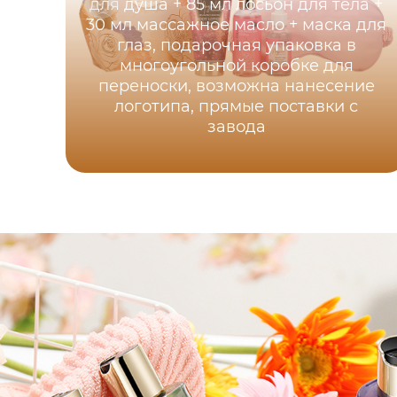
для душа + 85 мл лосьон для тела +
30 мл массажное масло + маска для
глаз, подарочная упаковка в
многоугольной коробке для
переноски, возможна нанесение
логотипа, прямые поставки с
завода