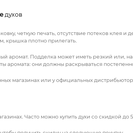
ке
духов
овку, четкую печать, отсутствие потеков клея и 
м, крышка плотно прилегать.
ый аромат. Подделка может иметь резкий или, на
ты аромата: они должны раскрываться постепенн
ных магазинах или у официальных дистрибьютор
агазинах. Часто можно
купить духи
со скидкой до 5
 чтобы получить скидку на следующую покупку.