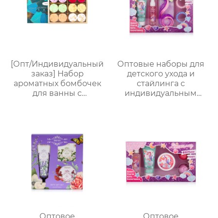
[Опт/Индивидуальный
Оптовые наборы для
заказ] Набор
детского ухода и
ароматных бомбочек
стайлинга с
для ванны с
индивидуальным
сухоцветами | 30г
дизайном в
бомбочек с
подарочной упаковке
растительными
｜70 мл скраб с
маслами |
молочно-медовым
Разноцветные
ароматом + 60 мл
варианты (лаванда/
волшебный спрей +
роза/кокос-мята и др.)
радужные заколки-
| Подарочные наборы
накладки｜Купание
для отелей и SPA
весело × артефакт
костюм для
вечеринки
Оптовое
Оптовое