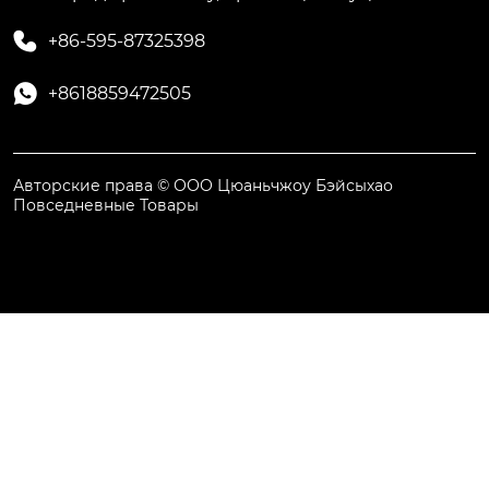

+86-595-87325398

+8618859472505
Авторские права © ООО Цюаньчжоу Бэйсыхао
Повседневные Товары