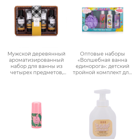
кожи | Легкая
для тела, термальная
свежесть на весь день
бомбочка для ванны
| Летний must-have
“Пятиконечная
без липкости
звезда” 50 г и пенная
мочалка “Единорог”
для активной пены｜
ODM под заказ,
прямые поставки с
фабрики
Мужской деревянный
Оптовые наборы
ароматизированный
«Волшебная ванна
набор для ванны из
единорога»: детский
четырех предметов,
тройной комплект для
простая подарочная
купания и ухода +
коробка с корзиной
пенная мочалка｜105
для хранения,
мл гель/лосьон/
практичная
шампунь с ванильным
подарочная коробка
ароматом｜
для ванны для
Поддержка нанесения
мужчин, подарок на
лого, прямые
День отца , парню,
поставки с завода
мужу