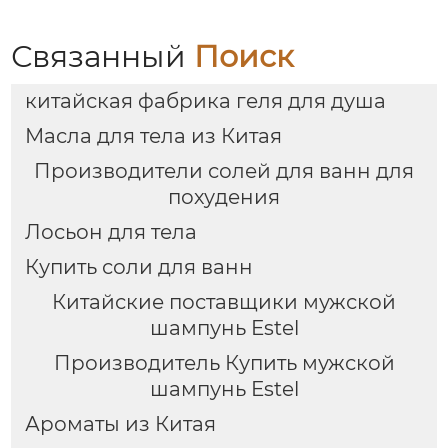
бомбочек с
Стойкий аромат,
эфирными маслами |
глубокое увлажнение
Разные цвета
| С бамбуковым
Связанный
Поиск
(лаванда/роза/кокос-
подносом, три
мята и др.) |
варианта изысканной
китайская фабрика геля для душа
Подарочные наборы
упаковки,
для отелей и SPA
праздничный
Масла для тела из Китая
подарок, доступен для
оптовой продажи
Производители солей для ванн для
похудения
Лосьон для тела
Купить соли для ванн
Китайские поставщики мужской
шампунь Estel
Производитель Купить мужской
шампунь Estel
Ароматы из Китая