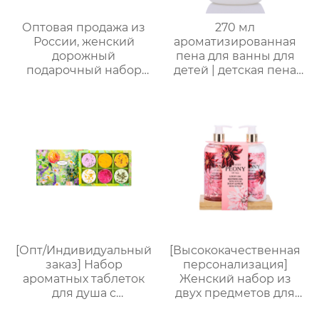
Оптовая продажа из
270 мл
России, женский
ароматизированная
дорожный
пена для ванны для
подарочный набор
детей | детская пена
для ванны и душа |
для ванны | формула
Набор 4 в 1 (гель для
без слез (маракуйя/
душа + спрей для тела
ананас/хамиская
+ дезодорант для тела
дыня/сливочная
+ соль для ванн),
овсянка) | подходит
портативная сумка из
для младенцев и
ПВХ, доступен OEM-
маленьких детей с
производитель
чувствительной
кожей
[Опт/Индивидуальный
[Высококачественная
заказ] Набор
персонализация]
ароматных таблеток
Женский набор из
для душа с
двух предметов для
сухоцветами | 30г
ванны и тела |