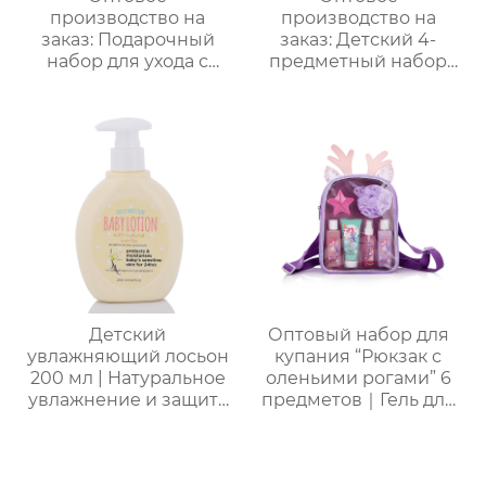
производство на
производство на
заказ: Подарочный
заказ: Детский 4-
набор для ухода с
предметный набор
лавандой (гель для
для купания и ухода｜
душа, лосьон для тела,
105 мл пенящийся
соль для ванн) –
гель с ванильным
идеальный комплект
ароматом + 70 мл
для расслабления
скраб + 50 мл лосьон +
женщин, мам и
бомбочка для ванны｜
подруг.
Решение проблемы
“не хочу купаться”
Детский
Оптовый набор для
увлажняющий лосьон
купания “Рюкзак с
200 мл | Натуральное
оленьими рогами” 6
увлажнение и защита
предметов｜Гель для
от сухости |
душа с молочно-
Круглогодичный уход
медовым ароматом,
для чувствительной
шампунь, скраб, спрей