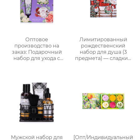
переноски, возможна
мужчин, подарок на
нанесение логотипа,
День отца , парню,
прямые поставки с
мужу
завода
Оптовое
Лимитированный
производство на
рождественский
заказ: Подарочный
набор для душа (3
набор для ухода с
предмета) — сладкий
лавандой (гель для
праздничный уход,
душа, лосьон для тела,
теплый элегантный
соль для ванн) –
подарок
идеальный комплект
для расслабления
женщин, мам и
подруг.
Мужской набор для
[Опт/Индивидуальный