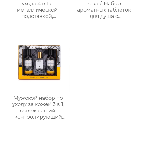
ухода 4 в 1 с
заказ] Набор
металлической
ароматных таблеток
подставкой,
для душа с
премиальный набор
сухоцветами | 30г
для душа и ухода за
бомбочек с
кожей
эфирными маслами |
Разные цвета
(лаванда/роза/кокос-
мята и др.) |
Подарочные наборы
для отелей и SPA
Мужской набор по
уходу за кожей 3 в 1,
освежающий,
контролирующий
жирность,
увлажняющий, со
стойким ароматом,