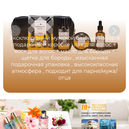
Эксклюзивный мужской банный набор в
подарочной коробке : лак для волос +
воск для волос + масло для бороды +
щетка для бороды , изысканная
подарочная упаковка , высококлассная
атмосфера , подходит для парня/мужа/
отца