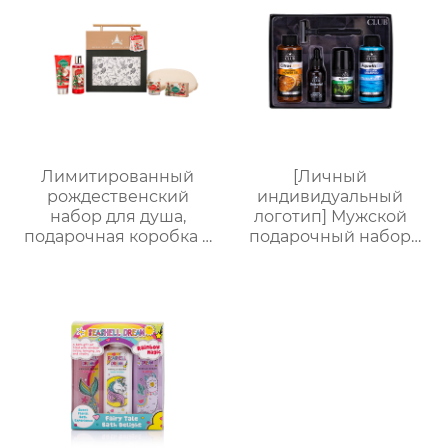
подарочная коробка,
мужской
многофункциональный
подарочный набор по
уходу за кожей
Лимитированный
[Личный
рождественский
индивидуальный
набор для душа,
логотип] Мужской
подарочная коробка с
подарочный набор
ручкой, праздничный
для ванной из 5
набор —
предметов (гель для
ароматическая
душа + шампунь +
коллекция из 5
бритва + масло для
предметов
бороды + бальзам для
тела), подарочная
коробка для деловых
поездок, подарок на
день рождения и
праздник