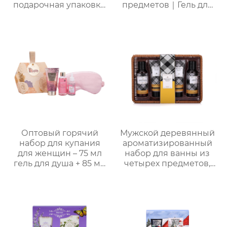
подарочная упаковка,
предметов｜Гель для
ароматный
душа с молочно-
праздничный
медовым ароматом,
комплект
шампунь, скраб, спрей
для тела, термальная
бомбочка для ванны
“Пятиконечная
звезда” 50 г и пенная
мочалка “Единорог”
для активной пены｜
ODM под заказ,
прямые поставки с
фабрики
Оптовый горячий
Мужской деревянный
набор для купания
ароматизированный
для женщин – 75 мл
набор для ванны из
гель для душа + 85 мл
четырех предметов,
лосьон для тела + 30
простая подарочная
мл массажное масло +
коробка с корзиной
маска для глаз,
для хранения,
подарочная упаковка
практичная
в многоугольной
подарочная коробка
коробке для
для ванны для