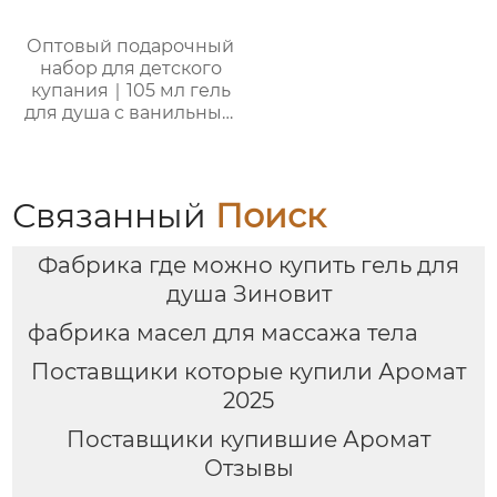
Оптовый подарочный
набор для детского
купания｜105 мл гель
для душа с ванильным
ароматом, 105 мл
шампунь, 105 мл
лосьон и 50 г мыло
для лица
Связанный
Поиск
Фабрика где можно купить гель для
душа Зиновит
фабрика масел для массажа тела
Поставщики которые купили Аромат
2025
Поставщики купившие Аромат
Отзывы