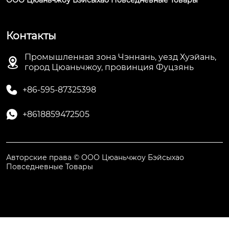
ООО Цюаньчжоу Бэйсыхао Повседневные Товары
Контакты
Промышленная зона Чэннань, уезд Хуэйань,

город Цюаньчжоу, провинция Фуцзянь

+86-595-87325398

+8618859472505
Авторские права © ООО Цюаньчжоу Бэйсыхао
Повседневные Товары