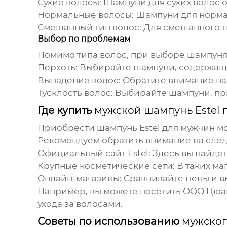
Сухие волосы:
Шампуни для сухих волос 
Нормальные волосы:
Шампуни для нормал
Смешанный тип волос:
Для смешанного т
Выбор по проблемам
Помимо типа волос, при выборе шампуня
Перхоть:
Выбирайте шампуни, содержащие
Выпадение волос:
Обратите внимание на
Тусклость волос:
Выбирайте шампуни, пр
Где купить
мужской шампунь Estel
п
Приобрести
шампунь Estel для мужчин
мо
Рекомендуем обратить внимание на сле
Официальный сайт Estel:
Здесь вы найдет
Крупные косметические сети:
В таких ма
Онлайн-магазины:
Сравнивайте цены и в
Например, вы можете посетить
ООО Цюан
ухода за волосами.
Советы по использованию
мужског