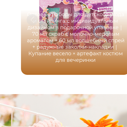
Оптовые наборы для детского ухода
и стайлинга с индивидуальным
дизайном в подарочной упаковке｜
70 мл скраб с молочно-медовым
ароматом + 60 мл волшебный спрей
+ радужные заколки-накладки｜
Купание весело × артефакт костюм
для вечеринки