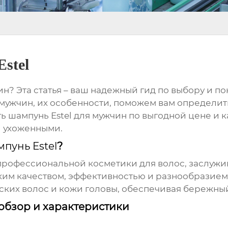
stel
н? Эта статья – ваш надежный гид по выбору и п
мужчин, их особенности, поможем вам определить
ть
шампунь Estel для мужчин
по выгодной цене и к
и ухоженными.
пунь Estel
?
д профессиональной косметики для волос, заслу
им качеством, эффективностью и разнообразием
ских волос и кожи головы, обеспечивая бережны
 обзор и характеристики