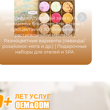
[Опт/Индивидуальный заказ] Набор
ароматных бомбочек для ванны с
Г
сухоцветами | 30г бомбочек с
ге
растительными маслами |
| Н
Разноцветные варианты (лаванда/
роза/кокос-мята и др.) | Подарочные
ра
наборы для отелей и SPA