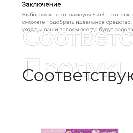
Заключение
Выбор
мужского шампуня Estel
– это важ
сможете подобрать идеальное средство, 
Соответ
уходе, и ваши волосы всегда будут радов
Продукц
Соответств