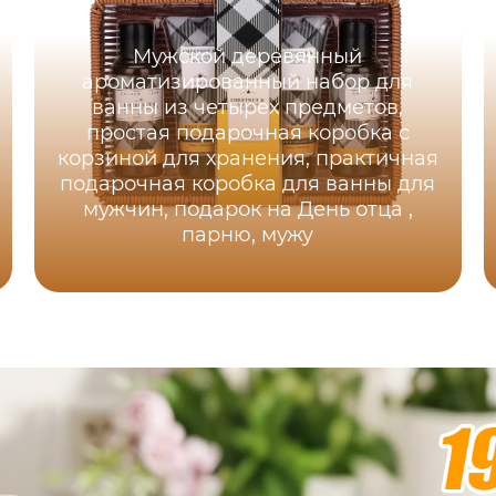
Мужской деревянный
ароматизированный набор для
ванны из четырех предметов,
простая подарочная коробка с
корзиной для хранения, практичная
подарочная коробка для ванны для
мужчин, подарок на День отца ,
парню, мужу