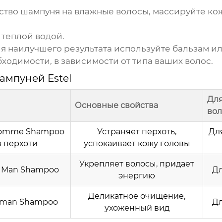
тво шампуня на влажные волосы, массируйте кож
теплой водой.
 наилучшего результата используйте бальзам ил
ходимости, в зависимости от типа ваших волос.
ампуней Estel
Для
Основные свойства
вол
 Homme Shampoo
Устраняет перхоть,
Для
 перхоти
успокаивает кожу головы
Укрепляет волосы, придает
g Man Shampoo
Дл
энергию
Деликатное очищение,
leman Shampoo
Дл
ухоженный вид