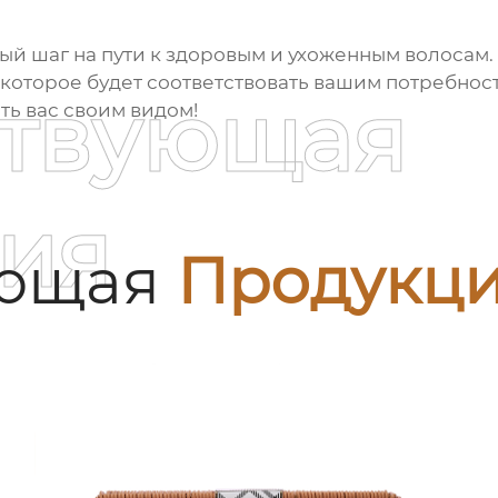
ный шаг на пути к здоровым и ухоженным волосам
которое будет соответствовать вашим потребност
ствующая
ать вас своим видом!
ия
ующая
Продукц