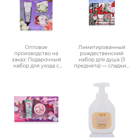
для купания
младенцев
Оптовое
Лимитированный
производство на
рождественский
заказ: Подарочный
набор для душа (3
набор для ухода с
предмета) — сладкий
лавандой (гель для
праздничный уход,
душа, лосьон для тела,
теплый элегантный
соль для ванн) –
подарок
идеальный комплект
для расслабления
женщин, мам и
подруг.