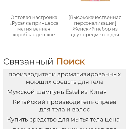
Оптовая настройка
[Высококачественная
«Русалка принцесса
персонализация]
магия ванная
Женский набор из
коробка» детское
двух предметов для
купание пять штук
ванны и тела |
комплект｜Гель для
Стойкий аромат,
душа с ванильным
глубокое увлажнение
ароматом + бомбочка
| С бамбуковым
Связанный
Поиск
“Рыбий хвост” + пена
подносом, три
для ванны｜ODM под
варианта изысканной
производители ароматизированных
заказ, прямые
упаковки,
поставки с фабрики
праздничный
моющих средств для тела
подарок, доступен для
Мужской шампунь Estel из Китая
оптовой продажи
Китайский производитель спреев
для тела и волос
Купить средство для мытья тела цена