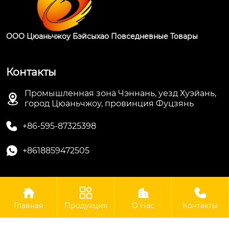
ООО Цюаньчжоу Бэйсыхао Повседневные Товары
Контакты
Промышленная зона Чэннань, уезд Хуэйань,

город Цюаньчжоу, провинция Фуцзянь

+86-595-87325398

+8618859472505




Авторские права © ООО Цюаньчжоу Бэйсыхао
Повседневные Товары
Главная
Продукция
О Нас
Контакты