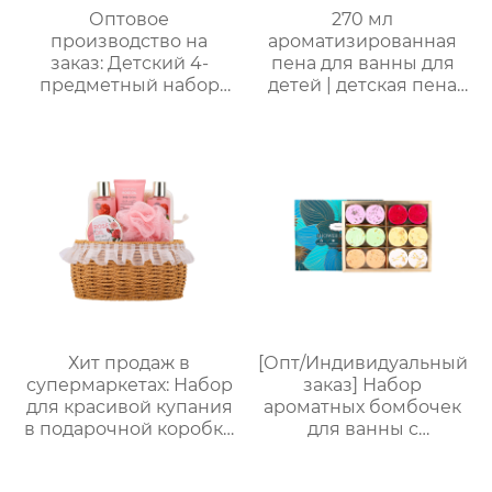
Оптовое
270 мл
производство на
ароматизированная
заказ: Детский 4-
пена для ванны для
предметный набор
детей | детская пена
для купания и ухода｜
для ванны | формула
105 мл пенящийся
без слез (маракуйя/
гель с ванильным
ананас/хамиская
ароматом + 70 мл
дыня/сливочная
скраб + 50 мл лосьон +
овсянка) | подходит
бомбочка для ванны｜
для младенцев и
Решение проблемы
маленьких детей с
“не хочу купаться”
чувствительной
кожей
Хит продаж в
[Опт/Индивидуальный
супермаркетах: Набор
заказ] Набор
для красивой купания
ароматных бомбочек
в подарочной коробке
для ванны с
на заказ! 150 мл гель
сухоцветами | 30г
для душа + 150 мл пена
бомбочек с