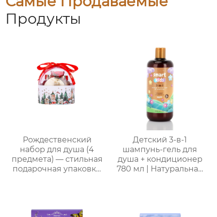
Самые Продаваемые
Продукты
Рождественский
Детский 3-в-1
набор для душа (4
шампунь-гель для
предмета) — стильная
душа + кондиционер
подарочная упаковка,
780 мл | Натуральная
ароматный
бесслезная формула |
праздничный
4 аромата на выбор
комплект
(яблоко/ваниль/роза/
морская соль) | 2-в-1