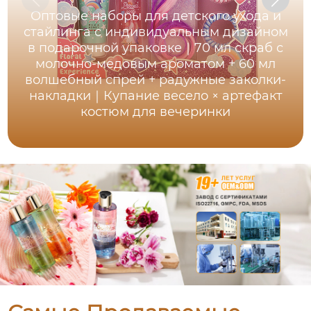
Оптовые наборы для детского ухода и
стайлинга с индивидуальным дизайном
в подарочной упаковке｜70 мл скраб с
молочно-медовым ароматом + 60 мл
волшебный спрей + радужные заколки-
накладки｜Купание весело × артефакт
костюм для вечеринки