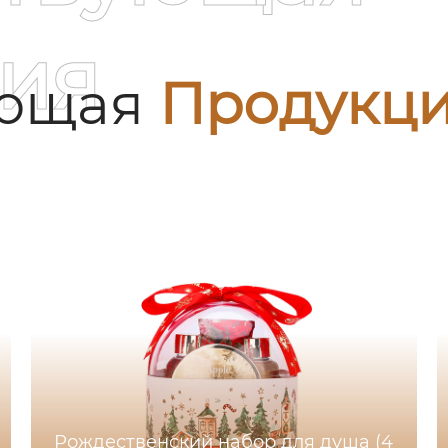
ия
ующая
Продукц
Рождественский набор для душа (4