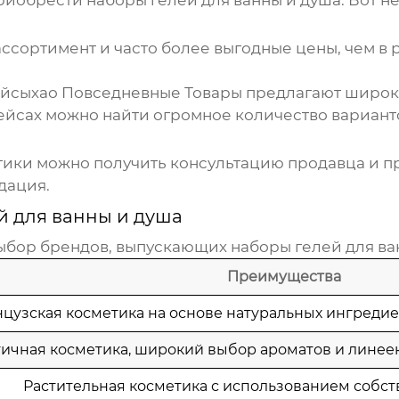
приобрести
наборы гелей для ванны и душа
. Вот 
сортимент и часто более выгодные цены, чем в р
йсыхао Повседневные Товары
предлагают широки
йсах можно найти огромное количество вариантов
ики можно получить консультацию продавца и пр
дация.
й для ванны и душа
ыбор брендов, выпускающих
наборы гелей для ва
Преимущества
цузская косметика на основе натуральных ингредие
тичная косметика, широкий выбор ароматов и линеек
Растительная косметика с использованием собст