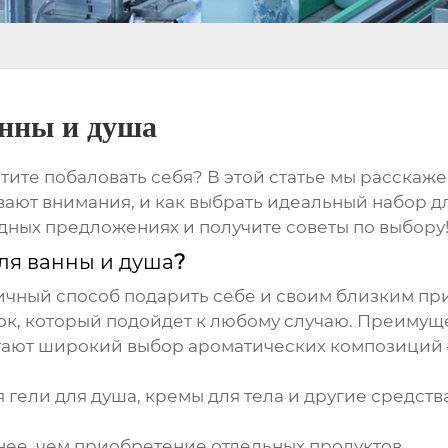
анны и душа
ите побаловать себя? В этой статье мы расскаж
вают внимания, и как выбрать идеальный набор д
одных предложениях и получите советы по выбору
для ванны и душа
?
личный способ подарить себе и своим близким при
ок, который подойдет к любому случаю. Преимуще
ают широкий выбор ароматических композиций –
я гели для душа, кремы для тела и другие средст
ее, чем приобретение отдельных продуктов.