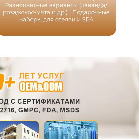
Разноцветные варианты (лаванда/
роза/кокос-мята и др.) | Подарочные
ар
наборы для отелей и SPA
л