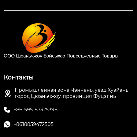
ООО Цюаньчжоу Бэйсыхао Повседневные Товары
Контакты
Промышленная зона Чэннань, уезд Хуэйань,

город Цюаньчжоу, провинция Фуцзянь

+86-595-87325398

+8618859472505