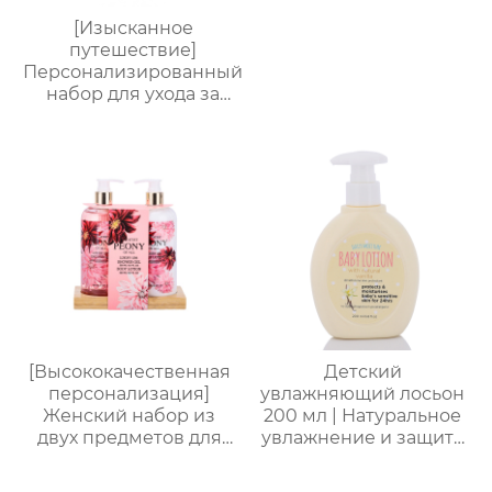
[Изысканное
путешествие]
Персонализированный
набор для ухода за
руками от
Яндекс.Платформы |
Крем для рук 60 мл +
пилочка для маникюра
| Мини-подарочная
коробка с
индивидуальным
логотипом
[Высококачественная
Детский
персонализация]
увлажняющий лосьон
Женский набор из
200 мл | Натуральное
двух предметов для
увлажнение и защита
ванны и тела |
от сухости |
Стойкий аромат,
Круглогодичный уход