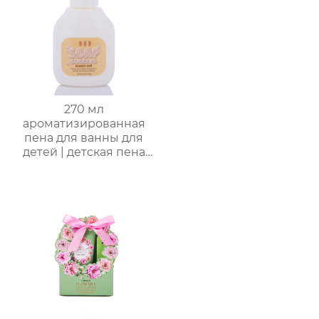
чувствительной кожи
в многоугольной
коробке для
переноски, возможна
нанесение логотипа,
прямые поставки с
завода
270 мл
ароматизированная
пена для ванны для
детей | детская пена
для ванны | формула
без слез (маракуйя/
ананас/хамиская
дыня/сливочная
овсянка) | подходит
для младенцев и
маленьких детей с
чувствительной
кожей