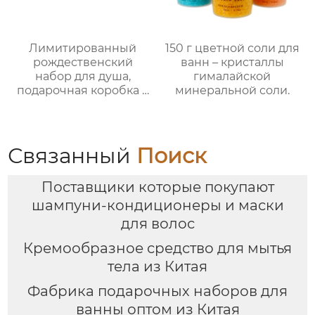
Лимитированный
150 г цветной соли для
рождественский
ванн – кристаллы
набор для душа,
гималайской
подарочная коробка с
минеральной соли.
ручкой, праздничный
набор —
ароматическая
коллекция из 5
Связанный
Поиск
предметов
Поставщики которые покупают
шампуни-кондиционеры и маски
для волос
Кремообразное средство для мытья
тела из Китая
Фабрика подарочных наборов для
ванны оптом из Китая