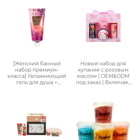
глубокое увлажнение
для чувствительной
| С бамбуковым
кожи | Легкая
подносом, три
свежесть на весь день
варианта изысканной
| Летний must-have
упаковки,
без липкости
праздничный
подарок, доступен для
оптовой продажи
[Женский банный
Новый набор для
набор премиум-
купания с розовым
класса] Увлажняющий
маслом | OEM&ODM
гель для душа +
под заказ | Включает
Питательный лосьон
гель для душа, пену
для тела | Простая
для ванны, лосьон для
портативная
тела, мочалку |
подарочная коробка,
Стойкий аромат и
праздничный
увлажнение
подарок, возможность
нанесения логотипа