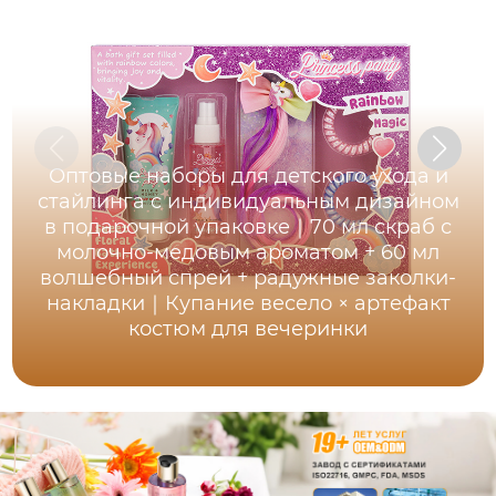
Оптовые наборы для детского ухода и
стайлинга с индивидуальным дизайном
в подарочной упаковке｜70 мл скраб с
молочно-медовым ароматом + 60 мл
волшебный спрей + радужные заколки-
накладки｜Купание весело × артефакт
костюм для вечеринки