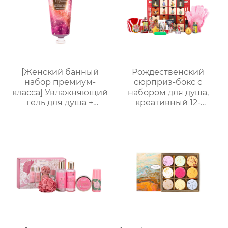
подарок, возможность
нанесения логотипа
[Женский банный
Рождественский
набор премиум-
сюрприз-бокс с
класса] Увлажняющий
набором для душа,
гель для душа +
креативный 12-
Питательный лосьон
секционный бокс в
для тела | Простая
виде телефонной
портативная
будки, ароматный
подарочная коробка,
подарочный набор
праздничный
для ухода
подарок, возможность
нанесения логотипа