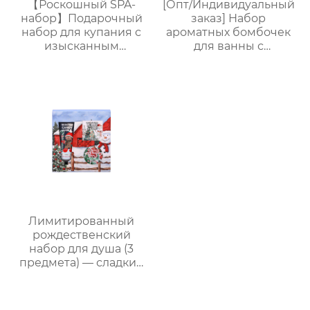
【Роскошный SPA-
[Опт/Индивидуальный
набор】Подарочный
заказ] Набор
набор для купания с
ароматных бомбочек
изысканным
для ванны с
ароматом (гель для
сухоцветами | 30г
душа + шампунь +
бомбочек с
лосьон для тела +
растительными
дезодорант) Прямые
маслами |
поставки с завода.
Разноцветные
Возможность
варианты (лаванда/
индивидуального
роза/кокос-мята и др.)
заказа.
| Подарочные наборы
для отелей и SPA
Лимитированный
рождественский
набор для душа (3
предмета) — сладкий
праздничный уход,
теплый элегантный
подарок