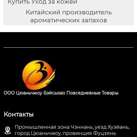
Купить Уход за кожей
Китайский производитель
ароматических запахов
ООО Цюаньчжоу Бэйсыхао Повседневные Товары
Контакты
Промышленная зона Чэннань, уезд Хуэйань,

город Цюаньчжоу, провинция Фуцзянь