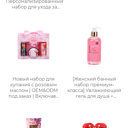
Персонализированный
набор для ухода за
руками от
Яндекс.Платформы |
Крем для рук 60 мл +
пилочка для маникюра
| Мини-подарочная
коробка с
индивидуальным
логотипом
Новый набор для
[Женский банный
купания с розовым
набор премиум-
маслом | OEM&ODM
класса] Увлажняющий
под заказ | Включает
гель для душа +
гель для душа, пену
Питательный лосьон
для ванны, лосьон для
для тела | Простая
тела, мочалку |
портативная
Стойкий аромат и
подарочная коробка,
увлажнение
праздничный