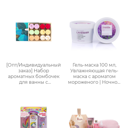
[Опт/Индивидуальный
Гель-маска 100 мл,
заказ] Набор
Увлажняющая гель-
ароматных бомбочек
маска с ароматом
для ванны с
мороженого | Ночной
сухоцветами | 30г
восстанавливающий
бомбочек с
гель | Успокаивающий
растительными
гель с растительными
маслами |
экстрактами | Для
Разноцветные
чувствительной кожи
варианты (лаванда/
роза/кокос-мята и др.)
| Подарочные наборы