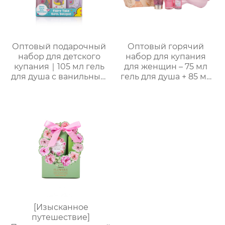
для отелей и SPA
Оптовый подарочный
Оптовый горячий
набор для детского
набор для купания
купания｜105 мл гель
для женщин – 75 мл
для душа с ванильным
гель для душа + 85 мл
ароматом, 105 мл
лосьон для тела + 30
шампунь, 105 мл
мл массажное масло +
лосьон и 50 г мыло
маска для глаз,
для лица
подарочная упаковка
в многоугольной
коробке для
переноски, возможна
нанесение логотипа,
прямые поставки с
завода
[Изысканное
путешествие]