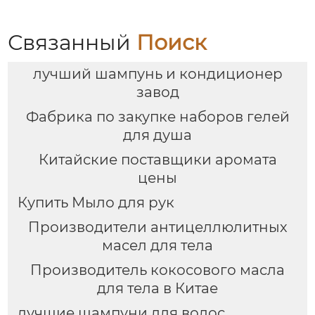
+ масло для бороды +
щетка для бороды ,
изысканная
Связанный
Поиск
подарочная упаковка ,
высококлассная
лучший шампунь и кондиционер
атмосфера , подходит
для парня/мужа/отца
завод
Фабрика по закупке наборов гелей
для душа
Китайские поставщики аромата
цены
Купить Мыло для рук
Производители антицеллюлитных
масел для тела
Производитель кокосового масла
для тела в Китае
лучшие шампуни для волос