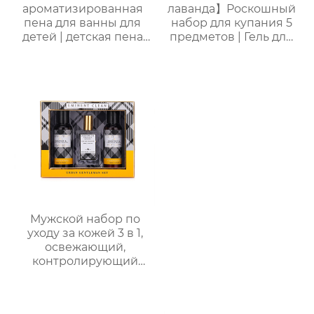
ароматизированная
лаванда】Роскошный
пена для ванны для
набор для купания 5
детей | детская пена
предметов | Гель для
для ванны | формула
душа + пена для
без слез (маракуйя/
ванны + лосьон для
ананас/хамиская
тела + соль для ванны
дыня/сливочная
+ губка-мочалка |
овсянка) | подходит
Расслабление и
для младенцев и
стойкий аромат
маленьких детей с
чувствительной
кожей
Мужской набор по
уходу за кожей 3 в 1,
освежающий,
контролирующий
жирность,
увлажняющий, со
стойким ароматом,