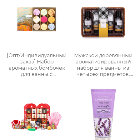
подарочная коробка,
мужской
многофункциональный
подарочный набор по
уходу за кожей
[Опт/Индивидуальный
Мужской деревянный
заказ] Набор
ароматизированный
ароматных бомбочек
набор для ванны из
для ванны с
четырех предметов,
сухоцветами | 30г
простая подарочная
бомбочек с
коробка с корзиной
растительными
для хранения,
маслами |
практичная
Разноцветные
подарочная коробка
варианты (лаванда/
для ванны для
роза/кокос-мята и др.)
мужчин, подарок на
| Подарочные наборы
День отца , парню,
для отелей и SPA
мужу