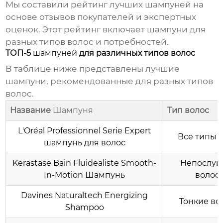
Мы составили рейтинг лучших
шампуней
на
основе отзывов покупателей и экспертных
оценок. Этот рейтинг включает
шампуни
для
разных типов волос и потребностей.
ТОП-5
шампуней
для различных типов волос
В таблице ниже представлены лучшие
шампуни
, рекомендованные для разных типов
волос.
Название
Шампуня
Тип волос
L'Oréal Professionnel Serie Expert
Все типы 
шампунь для волос
Kerastase Bain Fluidealiste Smooth-
Непослу
In-Motion Шампунь
волос
Davines Naturaltech Energizing
Тонкие во
Shampoo