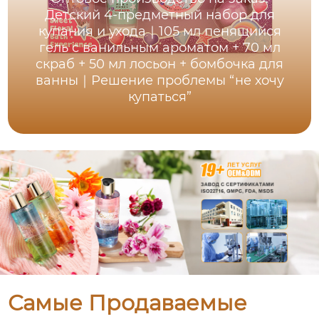
Детский 4-предметный набор для
купания и ухода｜105 мл пенящийся
гель с ванильным ароматом + 70 мл
скраб + 50 мл лосьон + бомбочка для
ванны｜Решение проблемы “не хочу
купаться”
Самые Продаваемые