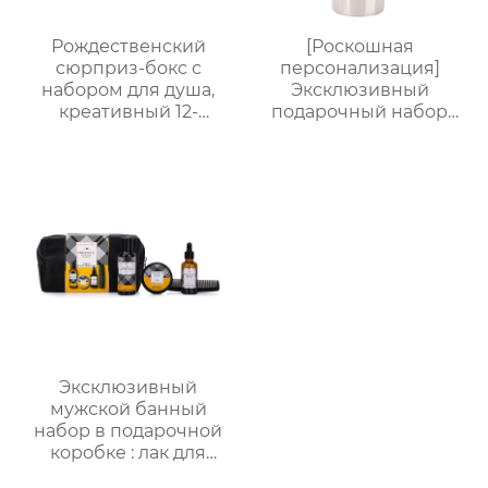
Рождественский
[Роскошная
сюрприз-бокс с
персонализация]
набором для душа,
Эксклюзивный
креативный 12-
подарочный набор
секционный бокс в
для ванны от
виде телефонной
Яндекс.Платформы |
будки, ароматный
Гель для душа 150 мл +
подарочный набор
лосьон для тела 100
для ухода
мл + соль для ванны
60 г + 2 взрывные
соли для ванны по 35 г
+ маска для глаз |
Красиво
оформленная
подарочная коробка с
индивидуальными
Эксклюзивный
логотипами
мужской банный
набор в подарочной
коробке : лак для
волос + воск для волос