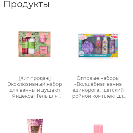
Продукты
[Хит продаж]
Оптовые наборы
Эксклюзивный набор
«Волшебная ванна
для ванны и душа от
единорога»: детский
Яндекса | Гель для
тройной комплект для
душа 170 мл + лосьон
купания и ухода +
для тела 170 мл + мыло
пенная мочалка｜105
для ванны 50 г +
мл гель/лосьон/
шарик для ванны 20 г |
шампунь с ванильным
Изысканная
ароматом｜
подарочная коробка.
Поддержка нанесения