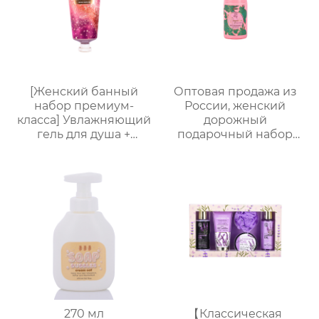
Доступна
лого, прямые
индивидуальная
поставки с завода
упаковка.
[Женский банный
Оптовая продажа из
набор премиум-
России, женский
класса] Увлажняющий
дорожный
гель для душа +
подарочный набор
Питательный лосьон
для ванны и душа |
для тела | Простая
Набор 4 в 1 (гель для
портативная
душа + спрей для тела
подарочная коробка,
+ дезодорант для тела
праздничный
+ соль для ванн),
подарок, возможность
портативная сумка из
нанесения логотипа
ПВХ, доступен OEM-
производитель
270 мл
【Классическая