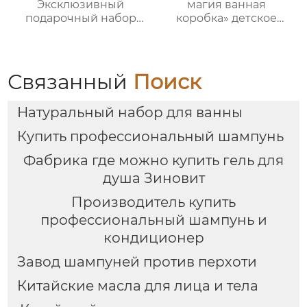
Эксклюзивный
магия ванная
подарочный набор
коробка» детское
для ванны от
купание пять штук
Яндекс.Платформы |
комплект｜Гель для
Гель для душа 150 мл +
душа с ванильным
лосьон для тела 100
ароматом + бомбочка
Связанный
Поиск
мл + соль для ванны
“Рыбий хвост” + пена
60 г + 2 взрывные
для ванны｜ODM под
Натуральный набор для ванны
соли для ванны по 35 г
заказ, прямые
+ маска для глаз |
поставки с фабрики
Купить профессиональный шампунь
Красиво
оформленная
Фабрика где можно купить гель для
подарочная коробка с
душа Зиновит
индивидуальными
логотипами
Производитель купить
профессиональный шампунь и
кондиционер
Завод шампуней против перхоти
Китайские масла для лица и тела