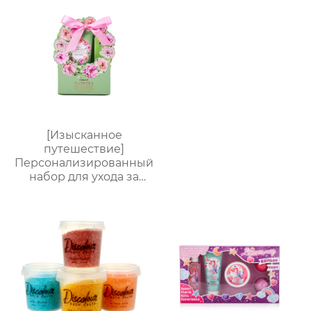
подарочная коробка,
праздничный
подарок, возможность
нанесения логотипа
[Изысканное
путешествие]
Персонализированный
набор для ухода за
руками от
Яндекс.Платформы |
Крем для рук 60 мл +
пилочка для маникюра
| Мини-подарочная
коробка с
индивидуальным
логотипом