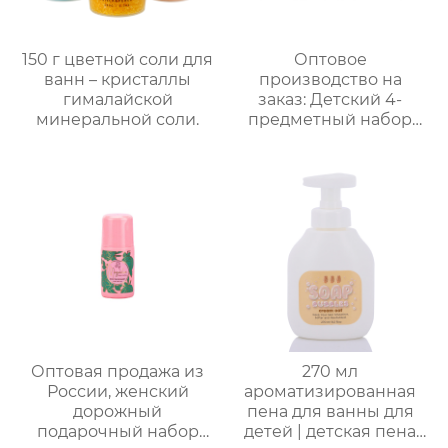
150 г цветной соли для
Оптовое
ванн – кристаллы
производство на
гималайской
заказ: Детский 4-
минеральной соли.
предметный набор
для купания и ухода｜
105 мл пенящийся
гель с ванильным
ароматом + 70 мл
скраб + 50 мл лосьон +
бомбочка для ванны｜
Решение проблемы
“не хочу купаться”
Оптовая продажа из
270 мл
России, женский
ароматизированная
дорожный
пена для ванны для
подарочный набор
детей | детская пена