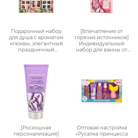
Подарочный набор
[Впечатления от
для душа с ароматом
горячих источников]
клюквы, элегантный
Индивидуальный
праздничный
набор для ванны от
подарок, комплект для
Яндекс.Платформы |
ванной с дизайном
Гель для душа 170 мл +
рождественского
Соль для ванны 100 г +
домика
Шарик для ванны EVA
| Изысканная
подарочная коробка,
персонализируемая
[Роскошная
Оптовая настройка
персонализация]
«Русалка принцесса