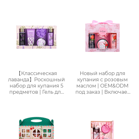
для ванны и душа |
для ванны | формула
Набор 4 в 1 (гель для
без слез (маракуйя/
душа + спрей для тела
ананас/хамиская
+ дезодорант для тела
дыня/сливочная
+ соль для ванн),
овсянка) | подходит
портативная сумка из
для младенцев и
ПВХ, доступен OEM-
маленьких детей с
производитель
чувствительной
кожей
【Классическая
Новый набор для
лаванда】Роскошный
купания с розовым
набор для купания 5
маслом | OEM&ODM
предметов | Гель для
под заказ | Включает
душа + пена для
гель для душа, пену
ванны + лосьон для
для ванны, лосьон для
тела + соль для ванны
тела, мочалку |
+ губка-мочалка |
Стойкий аромат и
Расслабление и
увлажнение
стойкий аромат