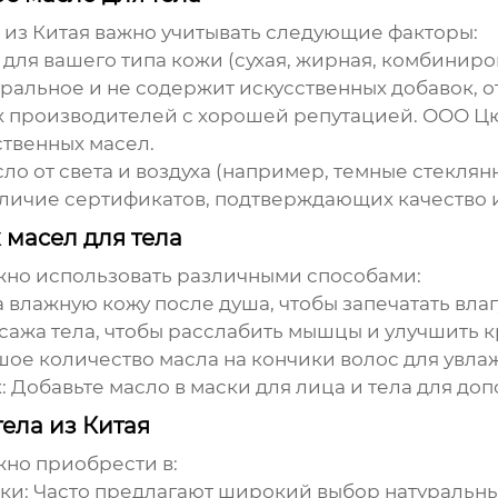
 из Китая
важно учитывать следующие факторы:
ля вашего типа кожи (сухая, жирная, комбиниров
уральное и не содержит искусственных добавок, о
 производителей с хорошей репутацией.
ООО Цю
твенных масел.
о от света и воздуха (например, темные стеклян
личие сертификатов, подтверждающих качество и
масел для тела
но использовать различными способами:
 влажную кожу после душа, чтобы запечатать влаг
сажа тела, чтобы расслабить мышцы и улучшить 
ое количество масла на кончики волос для увлаж
:
Добавьте масло в маски для лица и тела для до
тела из Китая
но приобрести в:
ки:
Часто предлагают широкий выбор натуральны