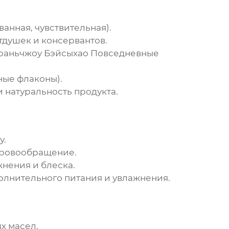
анная, чувствительная).
тдушек и консервантов.
аньчжоу Бэйсыхао Повседневные
ные флаконы).
 натуральность продукта.
у.
кровообращение.
нения и блеска.
полнительного питания и увлажнения.
х масел.