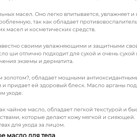
ьных масел. Оно легко впитывается, увлажняет и
проблемную, так как обладает противовоспалител
их масел и косметических средств.
известно своими увлажняющими и защитными свой
ло ши отлично подходит для сухой и очень сухой
ечения экземы и дерматита.
м золотом?, обладает мощными антиоксидантными
и придает ей здоровый блеск. Масло арганы подх
м уходе.
к чайное масло, обладает легкой текстурой и бы
вами, которые делают кожу мягкой и сияющей. 
вах для ухода за лицом.
е масло для тела