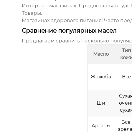
Интернет-магазинах:
Предоставляют удоб
Товары
.
Магазинах здорового питания:
Часто пред
Сравнение популярных масел
Предлагаем сравнить несколько популяр
Тип
Масло
кож
Жожоба
Все
Сухая
Ши
очен
суха
Все,
Арганы
зрел