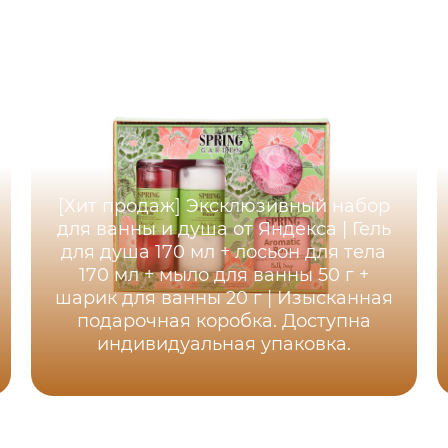
[Хит продаж] Эксклюзивный набор
для ванны и душа от Яндекса | Гель
для душа 170 мл + лосьон для тела
170 мл + мыло для ванны 50 г +
шарик для ванны 20 г | Изысканная
подарочная коробка. Доступна
индивидуальная упаковка.