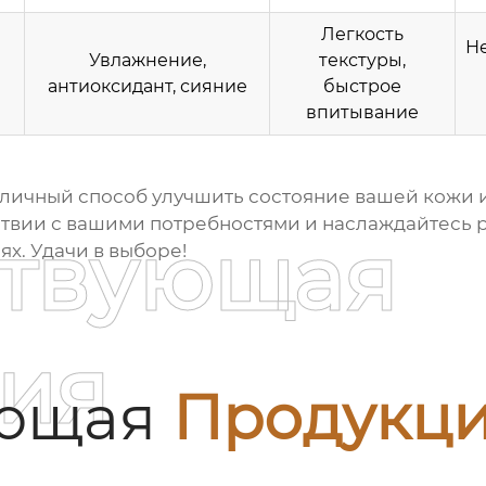
Легкость
Не
Увлажнение,
текстуры,
антиоксидант, сияние
быстрое
впитывание
тличный способ улучшить состояние вашей кожи 
твии с вашими потребностями и наслаждайтесь р
ствующая
х. Удачи в выборе!
ия
ующая
Продукц