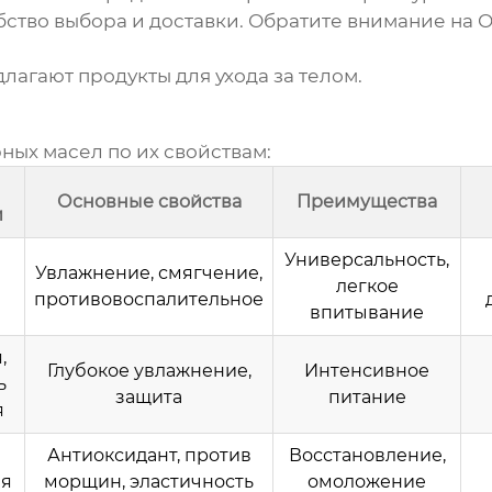
ство выбора и доставки. Обратите внимание на
О
лагают продукты для ухода за телом.
ных масел по их свойствам:
Основные свойства
Преимущества
и
Универсальность,
Увлажнение, смягчение,
легкое
противовоспалительное
впитывание
,
Глубокое увлажнение,
Интенсивное
ь
защита
питание
я
Антиоксидант, против
Восстановление,
ая
морщин, эластичность
омоложение