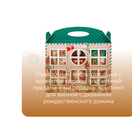
Подарочный набор для душа с
ароматом клюквы, элегантный
праздничный подарок, комплект
для ванной с дизайном
рождественского домика