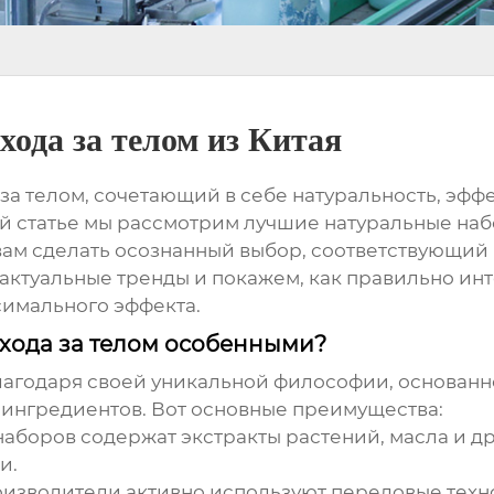
ода за телом из Китая
 за телом
, сочетающий в себе натуральность, эфф
ой статье мы рассмотрим лучшие
натуральные набо
ам сделать осознанный выбор, соответствующий
ктуальные тренды и покажем, как правильно инт
имального эффекта.
ухода за телом особенными?
лагодаря своей уникальной философии, основан
ингредиентов. Вот основные преимущества:
аборов содержат экстракты растений, масла и д
и.
изводители активно используют передовые техн