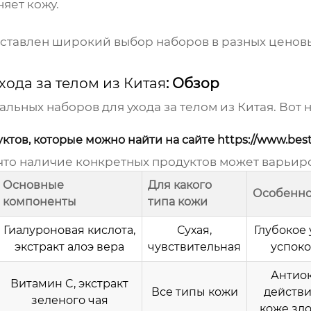
яет кожу.
ставлен широкий выбор наборов в разных ценовы
ода за телом из Китая
: Обзор
альных наборов для ухода за телом из Китая
. Вот
ов, которые можно найти на сайте https://www.best
что наличие конкретных продуктов может варьиро
Основные
Для какого
Особенно
компоненты
типа кожи
Гиалуроновая кислота,
Сухая,
Глубокое
экстракт алоэ вера
чувствительная
успоко
Антио
Витамин C, экстракт
Все типы кожи
действи
зеленого чая
коже здо