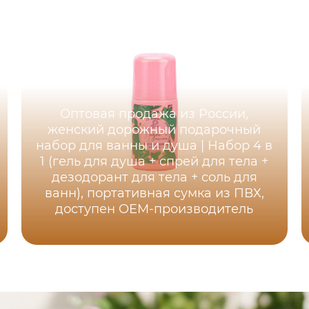
Оптовая продажа из России,
женский дорожный подарочный
набор для ванны и душа | Набор 4 в
1 (гель для душа + спрей для тела +
дезодорант для тела + соль для
ванн), портативная сумка из ПВХ,
доступен OEM-производитель