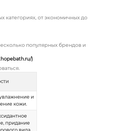
х категориях, от экономичных до
 несколько популярных брендов и
hopebath.ru/)
ваться.
сти
 увлажнение и
ение кожи.
ксидантное
е, придание
рового вида.