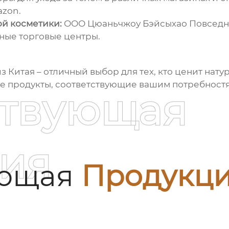
azon.
й косметики:
ООО Цюаньчжоу Бэйсыхао Повседн
пные торговые центры.
из Китая
– отличный выбор для тех, кто ценит нат
те продукты, соответствующие вашим потребностя
ствующая
ия
ующая
Продукц