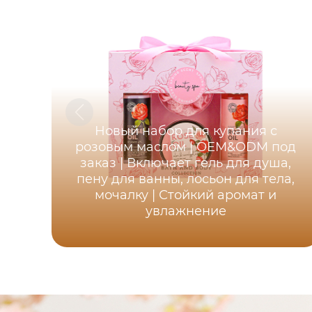
Новый набор для купания с
розовым маслом | OEM&ODM под
заказ | Включает гель для душа,
пену для ванны, лосьон для тела,
мочалку | Стойкий аромат и
увлажнение