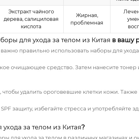
Экстракт чайного
Лечен
Жирная,
дерева, салициловая
уме
проблемная
кислота
вос
боры для ухода за телом из Китая
в вашу 
 важно правильно использовать
наборы для ухода
гкое очищающее средство. Затем нанесите тонер 
, чтобы удалить ороговевшие клетки кожи. Также
SPF защиту, избегайте стресса и употребляйте 
ухода за телом из Китая
?
ры для ухода за телом
в различных магазинах и о