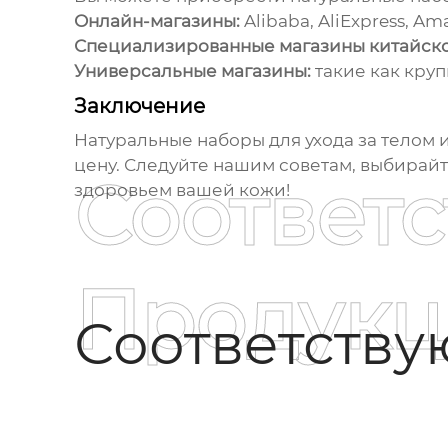
Онлайн-магазины:
Alibaba, AliExpress, Am
Специализированные магазины китайско
Универсальные магазины:
такие как кру
Заключение
Натуральные наборы для ухода за телом 
цену. Следуйте нашим советам, выбирай
Соответ
здоровьем вашей кожи!
Продукц
Соответств