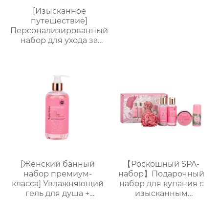
[Изысканное
путешествие]
Персонализированный
набор для ухода за
руками от
Яндекс.Платформы |
Крем для рук 60 мл +
пилочка для маникюра
| Мини-подарочная
коробка с
индивидуальным
логотипом
[Женский банный
【Роскошный SPA-
набор премиум-
набор】Подарочный
класса] Увлажняющий
набор для купания с
гель для душа +
изысканным
Питательный лосьон
ароматом (гель для
для тела | Простая
душа + шампунь +