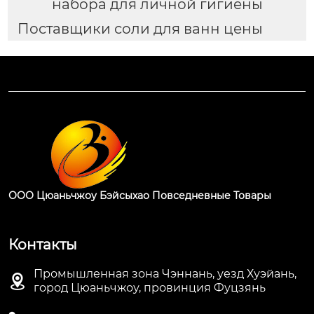
набора для личной гигиены
Поставщики соли для ванн цены
ООО Цюаньчжоу Бэйсыхао Повседневные Товары
Контакты
Промышленная зона Чэннань, уезд Хуэйань,

город Цюаньчжоу, провинция Фуцзянь