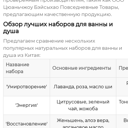
проверенным производителям, таким как
ООО
Цюаньчжоу Бэйсыхао Повседневные Товары
,
предлагающим качественную продукцию.
Обзор лучших наборов для ванны и
душа
Предлагаем сравнение нескольких
популярных
натуральных наборов для ванны и
душа из Китая
:
Название
Основные ингредиенты
Пре
набора
'Умиротворение'
Лаванда, роза, масло ши
Цитрусовые, зеленый
Тон
'Энергия'
чай, жожоба
Женьшень, алоэ вера,
В
'Восстановление'
аргановое масло