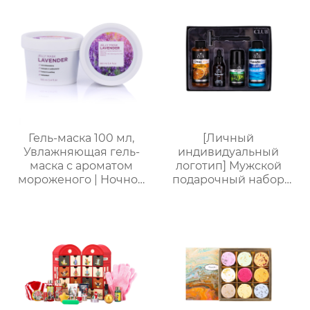
портативная
лосьон для тела +
подарочная коробка,
дезодорант) Прямые
праздничный
поставки с завода.
подарок, возможность
Возможность
нанесения логотипа
индивидуального
заказа.
Гель-маска 100 мл,
[Личный
Увлажняющая гель-
индивидуальный
маска с ароматом
логотип] Мужской
мороженого | Ночной
подарочный набор
восстанавливающий
для ванной из 5
гель | Успокаивающий
предметов (гель для
гель с растительными
душа + шампунь +
экстрактами | Для
бритва + масло для
чувствительной кожи
бороды + бальзам для
тела), подарочная
коробка для деловых
поездок, подарок на
день рождения и