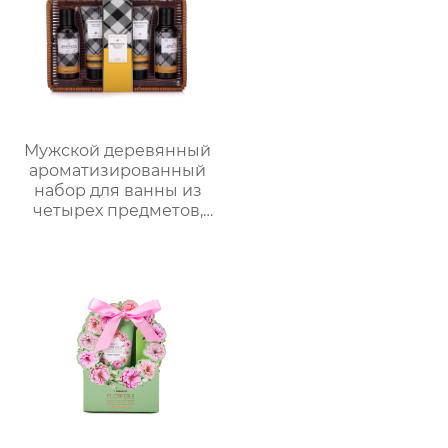
Мужской деревянный
ароматизированный
набор для ванны из
четырех предметов,
простая подарочная
коробка с корзиной
для хранения,
практичная
подарочная коробка
для ванны для
мужчин, подарок на
День отца , парню,
мужу