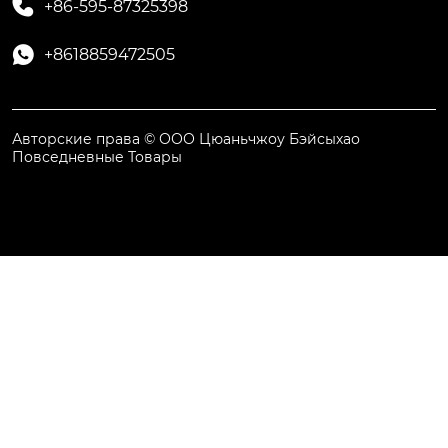

+86-595-87325398

+8618859472505
Авторские права © ООО Цюаньчжоу Бэйсыхао
Повседневные Товары