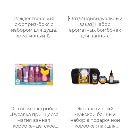
праздник
Рождественский
[Опт/Индивидуальный
сюрприз-бокс с
заказ] Набор
набором для душа,
ароматных бомбочек
креативный 12-
для ванны с
секционный бокс в
сухоцветами | 30г
виде телефонной
бомбочек с
будки, ароматный
растительными
подарочный набор
маслами |
для ухода
Разноцветные
варианты (лаванда/
роза/кокос-мята и др.)
| Подарочные наборы
для отелей и SPA
Оптовая настройка
Эксклюзивный
«Русалка принцесса
мужской банный
магия ванная
набор в подарочной
коробка» детское
коробке : лак для