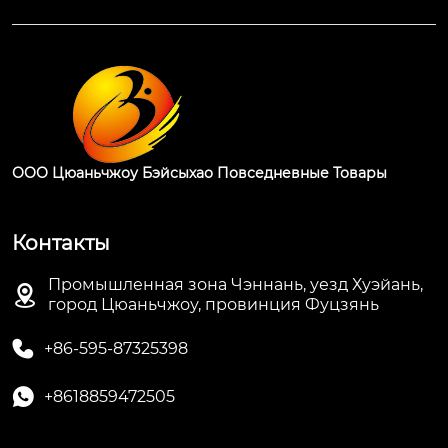
ООО Цюаньчжоу Бэйсыхао Повседневные Товары
Контакты
Промышленная зона Чэннань, уезд Хуэйань,

город Цюаньчжоу, провинция Фуцзянь

+86-595-87325398

+8618859472505