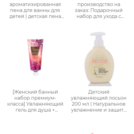
ароматизированная
производство на
пена для ванны для
заказ: Подарочный
детей | детская пена
набор для ухода с
для ванны | формула
лавандой (гель для
без слез (маракуйя/
душа, лосьон для тела,
ананас/хамиская
соль для ванн) –
дыня/сливочная
идеальный комплект
овсянка) | подходит
для расслабления
для младенцев и
женщин, мам и
маленьких детей с
подруг.
чувствительной
кожей
[Женский банный
Детский
набор премиум-
увлажняющий лосьон
класса] Увлажняющий
200 мл | Натуральное
гель для душа +
увлажнение и защита
Питательный лосьон
от сухости |
для тела | Простая
Круглогодичный уход
портативная
для чувствительной
подарочная коробка,
кожи | Легкая