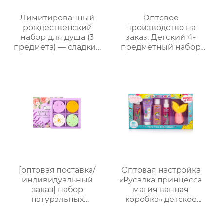
прямые поставки с
фабрики
Лимитированный
Оптовое
рождественский
производство на
набор для душа (3
заказ: Детский 4-
предмета) — сладкий
предметный набор
праздничный уход,
для купания и ухода｜
теплый элегантный
105 мл пенящийся
подарок
гель с ванильным
ароматом + 70 мл
скраб + 50 мл лосьон +
бомбочка для ванны｜
Решение проблемы
“не хочу купаться”
[оптовая поставка/
Оптовая настройка
индивидуальный
«Русалка принцесса
заказ] набор
магия ванная
натуральных
коробка» детское
ароматических
купание пять штук