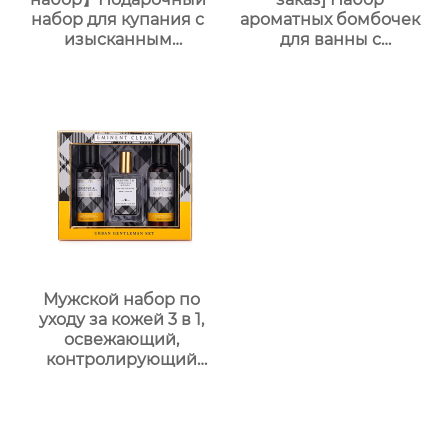
набор для купания с
ароматных бомбочек
изысканным
для ванны с
ароматом (гель для
сухоцветами | 30г
душа + шампунь +
бомбочек с
лосьон для тела +
растительными
дезодорант) Прямые
маслами |
поставки с завода.
Разноцветные
Возможность
варианты (лаванда/
индивидуального
роза/кокос-мята и др.)
заказа.
| Подарочные наборы
для отелей и SPA
Мужской набор по
уходу за кожей 3 в 1,
освежающий,
контролирующий
жирность,
увлажняющий, со
стойким ароматом,
подарочная коробка,