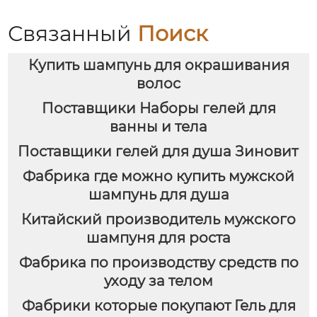
соль для ванн) –
идеальный комплект
Связанный
Поиск
для расслабления
женщин, мам и
Купить шампунь для окрашивания
подруг.
волос
Поставщики Наборы гелей для
ванны и тела
Поставщики гелей для душа Зиновит
Фабрика где можно купить мужской
шампунь для душа
Китайский производитель мужского
шампуня для роста
Фабрика по производству средств по
уходу за телом
Фабрики которые покупают Гель для