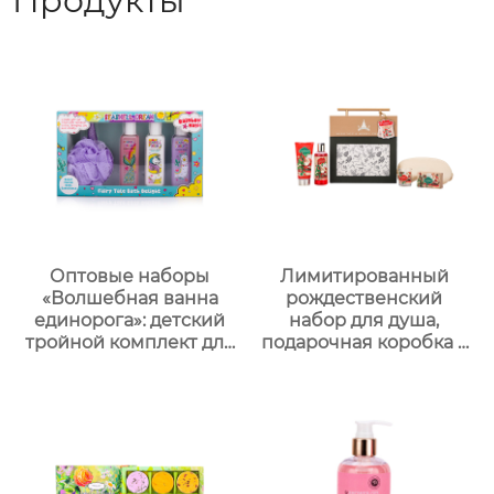
Продукты
Оптовые наборы
Лимитированный
«Волшебная ванна
рождественский
единорога»: детский
набор для душа,
тройной комплект для
подарочная коробка с
купания и ухода +
ручкой, праздничный
пенная мочалка｜105
набор —
мл гель/лосьон/
ароматическая
шампунь с ванильным
коллекция из 5
ароматом｜
предметов
Поддержка нанесения