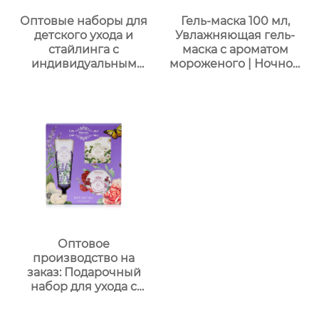
наборов для отелей и
Оптовые наборы для
Гель-маска 100 мл,
spa
детского ухода и
Увлажняющая гель-
стайлинга с
маска с ароматом
индивидуальным
мороженого | Ночной
дизайном в
восстанавливающий
подарочной упаковке
гель | Успокаивающий
｜70 мл скраб с
гель с растительными
молочно-медовым
экстрактами | Для
ароматом + 60 мл
чувствительной кожи
волшебный спрей +
радужные заколки-
накладки｜Купание
весело × артефакт
костюм для
вечеринки
Оптовое
производство на
заказ: Подарочный
набор для ухода с
лавандой (гель для
душа, лосьон для тела,