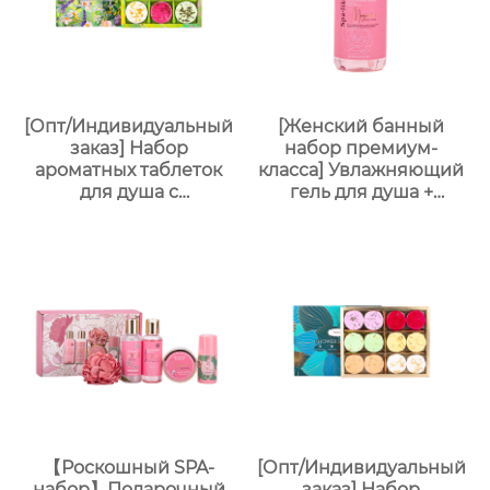
лого, прямые
поставки с завода
[Опт/Индивидуальный
[Женский банный
заказ] Набор
набор премиум-
ароматных таблеток
класса] Увлажняющий
для душа с
гель для душа +
сухоцветами | 30г
Питательный лосьон
бомбочек с
для тела | Простая
эфирными маслами |
портативная
Разные цвета
подарочная коробка,
(лаванда/роза/кокос-
праздничный
мята и др.) |
подарок, возможность
Подарочные наборы
нанесения логотипа
для отелей и SPA
【Роскошный SPA-
[Опт/Индивидуальный
набор】Подарочный
заказ] Набор