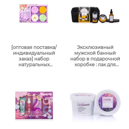
мужской
многофункциональный
подарочный набор по
уходу за кожей
[оптовая поставка/
Эксклюзивный
индивидуальный
мужской банный
заказ] набор
набор в подарочной
натуральных
коробке : лак для
ароматических
волос + воск для волос
таблеток для душа с
+ масло для бороды +
сухоцветами | 30г
щетка для бороды ,
таблеток с
изысканная
растительными
подарочная упаковка ,
маслами |
высококлассная
разноцветные
атмосфера , подходит
варианты (лаванда/
для парня/мужа/отца
роза/кокос-мята и др.)
| индивидуальный
заказ подарочных