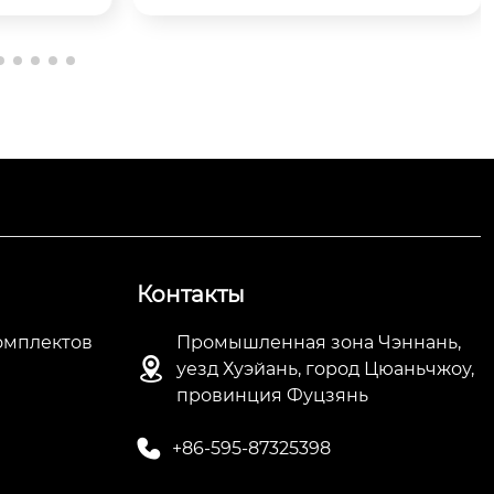
кт ко
ры для отелей и SPA
е
и


	Натуральные эфирные масла
ля ма
 + настоящие сухоцветы — создай
те атмосферу...
Контакты
омплектов
Промышленная зона Чэннань,

уезд Хуэйань, город Цюаньчжоу,
провинция Фуцзянь

+86-595-87325398