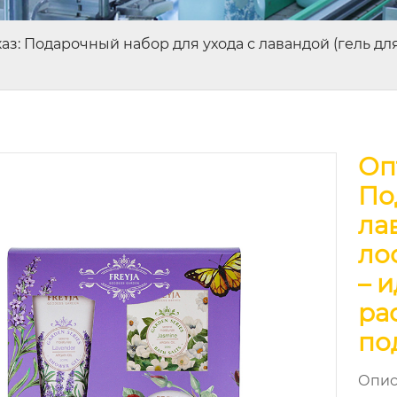
з: Подарочный набор для ухода с лавандой (гель для 
Оп
По
ла
ло
– 
ра
по
Опис