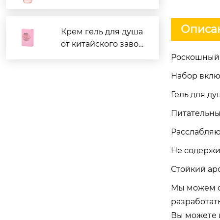
й производитель в
Китае лучше?
Описан
Крем гель для душа
от китайского завод
а: отзывы и цены
Роскошный 
Набор вклю
Гель для ду
Питательный
Расслабляю
Не содержи
Стойкий ар
Мы можем о
разработат
Вы можете и