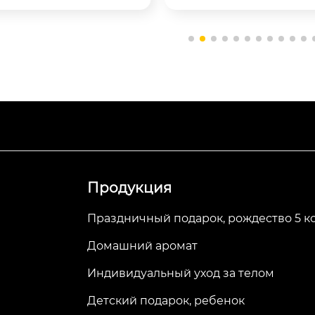
. Доступна OEM/OD
Купание весело × артефа
ия для создания ва
стюм для вечеринк
енного подарка.
	Размер: 3,8*28,2*20,2
Набор создан специально д
леньких принце...
Продукция
Праздничный подарок, рождество 5 к
Домашний аромат
Индивидуальный уход за телом
Детский подарок, ребенок