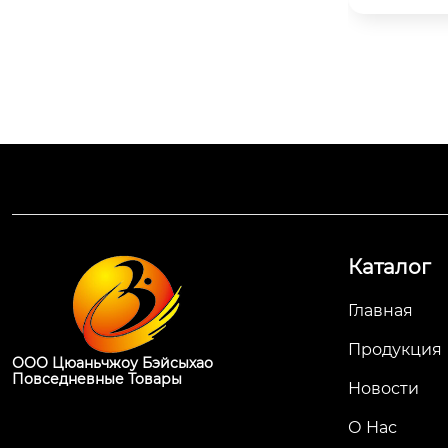
юбого случая
 индивидуальная упаковка.
M-кастомизац
шего фирм
Каталог
Главная
Продукция
ООО Цюаньчжоу Бэйсыхао
Повседневные Товары
Новости
О Нас