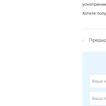
усмотрению
Хотите пол
Преды