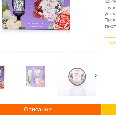
кажд
глуб
устр
Пита
текст
От
Описание