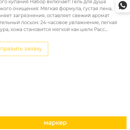
ого купания Набор включает: Гель для душа
окого очищения: Мягкая формула, густая пена,
аняет загрязнения, оставляет свежий аромат
тельный лосьон: 24-часовое увлажнение, легкая
ура, кожа становится мягкой как шелк Расс...
править заявку
маркер