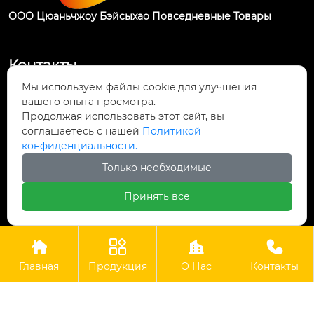
ООО Цюаньчжоу Бэйсыхао Повседневные Товары
Контакты
Мы используем файлы cookie для улучшения
Промышленная зона Чэннань, уезд Хуэйань,

вашего опыта просмотра.
город Цюаньчжоу, провинция Фуцзянь
Продолжая использовать этот сайт, вы
соглашаетесь с нашей
Политикой

конфиденциальности.
+86-595-87325398
Только необходимые

+8618859472505
Принять все




Авторские права © ООО Цюаньчжоу Бэйсыхао
Повседневные Товары
Главная
Продукция
О Нас
Контакты