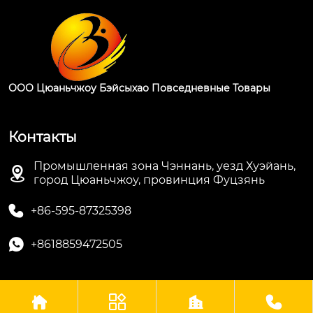
ООО Цюаньчжоу Бэйсыхао Повседневные Товары
Контакты
Промышленная зона Чэннань, уезд Хуэйань,

город Цюаньчжоу, провинция Фуцзянь

+86-595-87325398

+8618859472505




Авторские права © ООО Цюаньчжоу Бэйсыхао