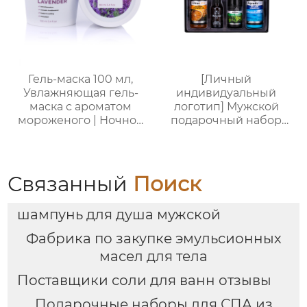
разноцветные
варианты (лаванда/
роза/кокос-мята и др.)
| индивидуальный
заказ подарочных
наборов для отелей и
Гель-маска 100 мл,
[Личный
spa
Увлажняющая гель-
индивидуальный
маска с ароматом
логотип] Мужской
мороженого | Ночной
подарочный набор
восстанавливающий
для ванной из 5
гель | Успокаивающий
предметов (гель для
гель с растительными
душа + шампунь +
экстрактами | Для
бритва + масло для
Связанный
Поиск
чувствительной кожи
бороды + бальзам для
тела), подарочная
шампунь для душа мужской
коробка для деловых
поездок, подарок на
Фабрика по закупке эмульсионных
день рождения и
масел для тела
праздник
Поставщики соли для ванн отзывы
Подарочные наборы для СПА из