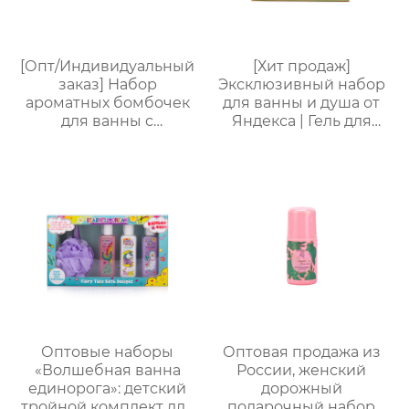
весело × артефакт
костюм для
вечеринки
[Опт/Индивидуальный
[Хит продаж]
заказ] Набор
Эксклюзивный набор
ароматных бомбочек
для ванны и душа от
для ванны с
Яндекса | Гель для
сухоцветами | 30г
душа 170 мл + лосьон
бомбочек с
для тела 170 мл + мыло
растительными
для ванны 50 г +
маслами |
шарик для ванны 20 г |
Разноцветные
Изысканная
варианты (лаванда/
подарочная коробка.
роза/кокос-мята и др.)
Доступна
| Подарочные наборы
индивидуальная
для отелей и SPA
упаковка.
Оптовые наборы
Оптовая продажа из
«Волшебная ванна
России, женский
единорога»: детский
дорожный
тройной комплект для
подарочный набор