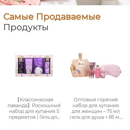
Самые Продаваемые
Продукты
【Классическая
Оптовый горячий
лаванда】Роскошный
набор для купания
набор для купания 5
для женщин – 75 мл
предметов | Гель для
гель для душа + 85 мл
душа + пена для
лосьон для тела + 30
ванны + лосьон для
мл массажное масло +