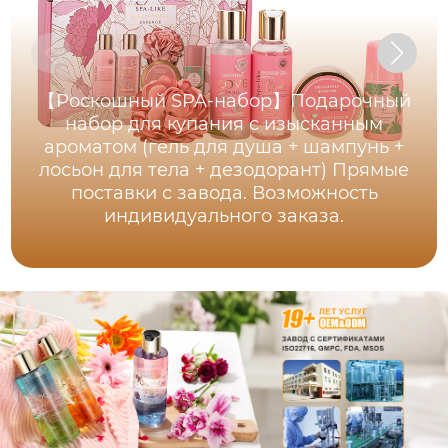
【Роскошный SPA-набор】Подарочный
набор для купания с изысканным
ароматом (гель для душа + шампунь +
лосьон для тела + дезодорант) Прямые
поставки с завода. Возможность
индивидуального заказа.