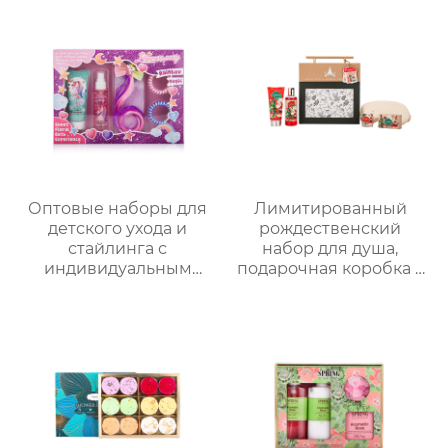
тела + соль для ванны
маска для глаз,
+ губка-мочалка |
подарочная упаковка
Расслабление и
в многоугольной
стойкий аромат
коробке для
переноски, возможна
нанесение логотипа,
прямые поставки с
завода
Оптовые наборы для
Лимитированный
детского ухода и
рождественский
стайлинга с
набор для душа,
индивидуальным
подарочная коробка с
дизайном в
ручкой, праздничный
подарочной упаковке
набор —
｜70 мл скраб с
ароматическая
молочно-медовым
коллекция из 5
ароматом + 60 мл
предметов
волшебный спрей +
радужные заколки-
накладки｜Купание