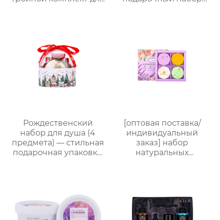
купания и ухода +
для ванны и душа |
пенная мочалка｜105
Набор 4 в 1 (гель для
мл гель/лосьон/
душа + спрей для тела
шампунь с ванильным
+ дезодорант для тела
ароматом｜
+ соль для ванн),
Поддержка нанесения
портативная сумка из
лого, прямые
ПВХ, доступен OEM-
поставки с завода
производитель
Рождественский
[оптовая поставка/
набор для душа (4
индивидуальный
предмета) — стильная
заказ] набор
подарочная упаковка,
натуральных
ароматный
ароматических
праздничный
таблеток для душа с
комплект
сухоцветами | 30г
таблеток с
растительными
маслами |