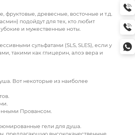
 фруктовые, древесные, восточные и т.д.
смин) подойдут для тех, кто любит
лубокие и мужественные ноты.
ссивными сульфатами (SLS, SLES), если у
ми, такими как глицерин, алоэ вера и
душа
. Вот некоторые из наиболее
тов.
ми.
енными Провансом.
фюмированные гели для душа
.
ры
, предлагающую высококачественные