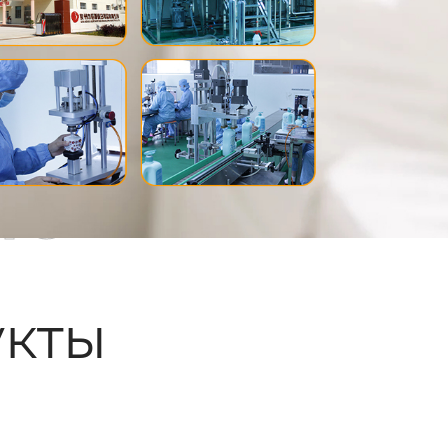
ые
кты