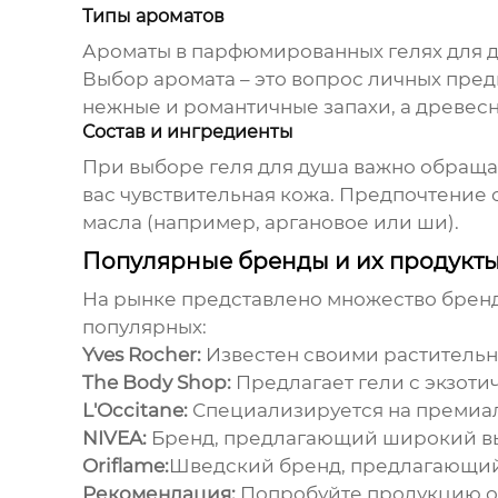
Типы ароматов
Ароматы в
парфюмированных гелях для 
Выбор аромата – это вопрос личных пред
нежные и романтичные запахи, а древесн
Состав и ингредиенты
При выборе
геля для душа
важно обращать
вас чувствительная кожа. Предпочтение 
масла (например, аргановое или ши).
Популярные бренды и их продукт
На рынке представлено множество брен
популярных:
Yves Rocher:
Известен своими растительн
The Body Shop:
Предлагает гели с экзот
L'Occitane:
Специализируется на премиал
NIVEA:
Бренд, предлагающий широкий выб
Oriflame:
Шведский бренд, предлагающий
Рекомендация:
Попробуйте продукцию 