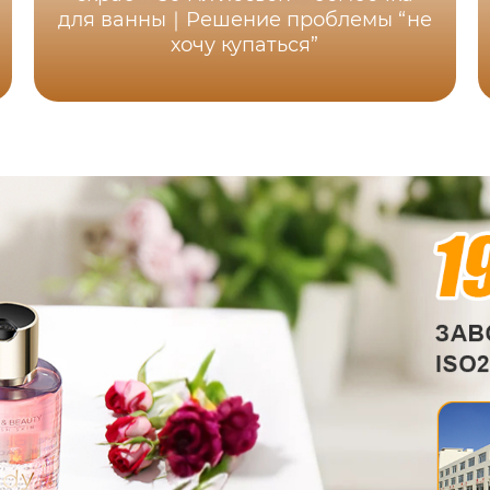
для ванны｜Решение проблемы “не
хочу купаться”