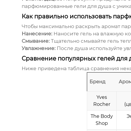
парфюмированные гели для душа
с уник
Как правильно использовать пар
Чтобы максимально раскрыть аромат
пар
Нанесение:
Наносите гель на влажную к
Смывание:
Тщательно смывайте гель тепл
Увлажнение:
После душа используйте увл
Сравнение популярных гелей для 
Ниже приведена таблица сравнения нек
Бренд
Аром
Yves
Rocher
(ц
The Body
Э
Shop