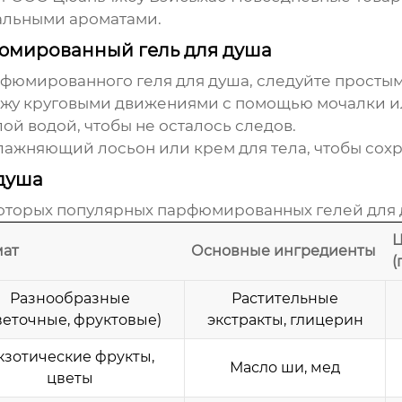
альными ароматами.
фюмированный гель для душа
фюмированного геля для душа
, следуйте простым
ожу круговыми движениями с помощью мочалки ил
ой водой, чтобы не осталось следов.
ажняющий лосьон или крем для тела, чтобы сохр
душа
оторых популярных
парфюмированных гелей для
Ц
ат
Основные ингредиенты
(
Разнообразные
Растительные
веточные, фруктовые)
экстракты, глицерин
кзотические фрукты,
Масло ши, мед
цветы