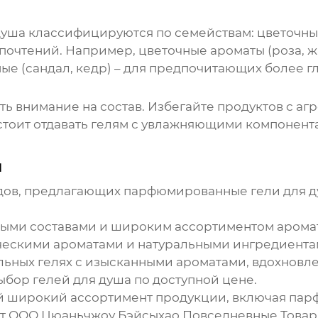
душа
классифицируются по семействам: цветочные,
почтений. Например, цветочные ароматы (роза, жа
ые (сандал, кедр) – для предпочитающих более г
 внимание на состав. Избегайте продуктов с агре
стоит отдавать гелям с увлажняющими компонента
ы
дов, предлагающих
парфюмированные гели для 
ыми составами и широким ассортиментом арома
ическими ароматами и натуральными ингредиента
ьных гелях с изысканными ароматами, вдохновл
ор гелей для душа по доступной цене.
 широкий ассортимент продукции, включая
пар
от
ООО Цюаньчжоу Бэйсыхао Повседневные Това