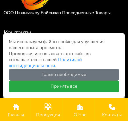
ООО Цюаньчжоу Бэйсыхао Повседневные Товары
Контакты
Мы используем файлы cookie для улучшения
Промышленная зона Чэннань, уезд Хуэйань,

вашего опыта просмотра.
город Цюаньчжоу, провинция Фуцзянь
Продолжая использовать этот сайт, вы
соглашаетесь с нашей
Политикой

конфиденциальности.
+86-595-87325398
Только необходимые

+8618859472505
Принять все




Авторские права © ООО Цюаньчжоу Бэйсыхао
Повседневные Товары
Главная
Продукция
О Нас
Контакты