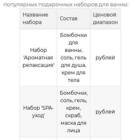
популярных
подарочных наборов для ванны
:
Название
Ценовой
Состав
набора
диапазон
Бомбочки
для
Набор
ванны,
'Ароматная
соль, гель
рублей
релаксация'
для душа,
крем для
тела
Бомбочки,
соль, гель,
Набор 'SPA-
крем,
рублей
уход'
скраб,
маска для
лица