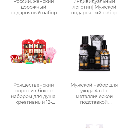
России, женский
индивидуальный
дорожный
логотип] Мужской
подарочный набор
подарочный набор
для ванны и душа |
для ванной из 5
Набор 4 в 1 (гель для
предметов (гель для
душа + спрей для тела
душа + шампунь +
+ дезодорант для тела
бритва + масло для
+ соль для ванн),
бороды + бальзам для
портативная сумка из
тела), подарочная
ПВХ, доступен OEM-
коробка для деловых
производитель
поездок, подарок на
день рождения и
праздник
Рождественский
Мужской набор для
сюрприз-бокс с
ухода 4 в 1 с
набором для душа,
металлической
креативный 12-
подставкой,
секционный бокс в
премиальный набор
виде телефонной
для душа и ухода за
будки, ароматный
кожей
подарочный набор