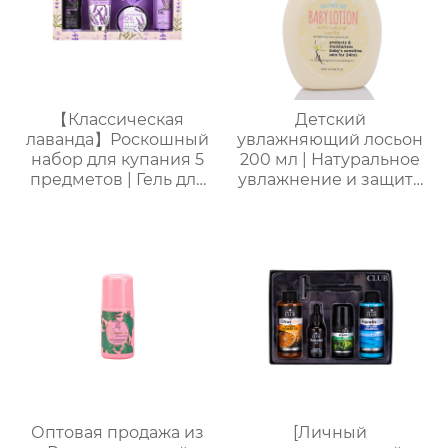
【Классическая
Детский
лаванда】Роскошный
увлажняющий лосьон
набор для купания 5
200 мл | Натуральное
предметов | Гель для
увлажнение и защита
душа + пена для
от сухости |
ванны + лосьон для
Круглогодичный уход
тела + соль для ванны
для чувствительной
+ губка-мочалка |
кожи | Легкая
Расслабление и
свежесть на весь день
стойкий аромат
| Летний must-have
без липкости
Оптовая продажа из
[Личный