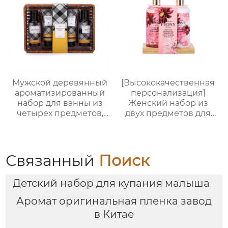
для ухода
Мужской деревянный
[Высококачественная
ароматизированный
персонализация]
набор для ванны из
Женский набор из
четырех предметов,
двух предметов для
простая подарочная
ванны и тела |
коробка с корзиной
Стойкий аромат,
для хранения,
глубокое увлажнение
практичная
| С бамбуковым
Связанный
Поиск
подарочная коробка
подносом, три
для ванны для
варианта изысканной
Детский набор для купания малыша
мужчин, подарок на
упаковки,
День отца , парню,
праздничный
Аромат оригинальная пленка завод
мужу
подарок, доступен для
в Китае
оптовой продажи