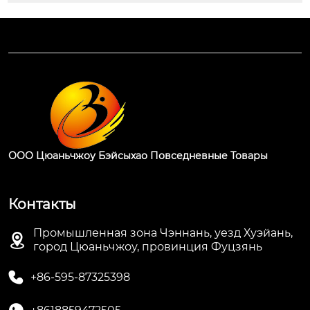
ООО Цюаньчжоу Бэйсыхао Повседневные Товары
Контакты
Промышленная зона Чэннань, уезд Хуэйань,

город Цюаньчжоу, провинция Фуцзянь

+86-595-87325398