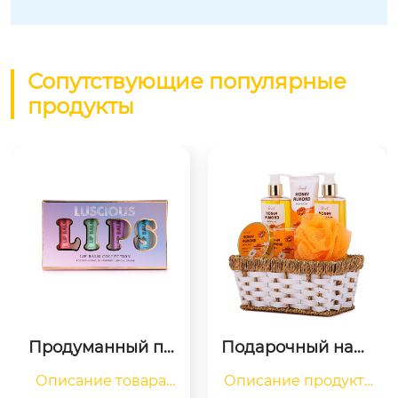
Сопутствующие популярные
продукты
Продуманный по
Подарочный набо
дарочный набор
р для ванны, корз
Описание товара

Описание продукта

 для бальзама дл
ина для ванны с а