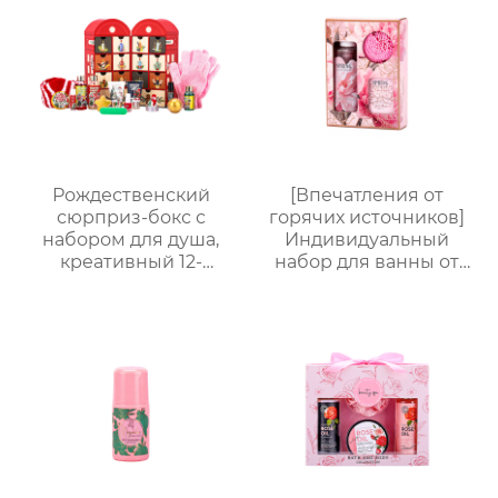
дыня/сливочная
молочно-медовым
овсянка) | подходит
ароматом + 60 мл
для младенцев и
волшебный спрей +
маленьких детей с
радужные заколки-
чувствительной
накладки｜Купание
кожей
весело × артефакт
костюм для
вечеринки
Рождественский
[Впечатления от
сюрприз-бокс с
горячих источников]
набором для душа,
Индивидуальный
креативный 12-
набор для ванны от
секционный бокс в
Яндекс.Платформы |
виде телефонной
Гель для душа 170 мл +
будки, ароматный
Соль для ванны 100 г +
подарочный набор
Шарик для ванны EVA
для ухода
| Изысканная
подарочная коробка,
персонализируемая