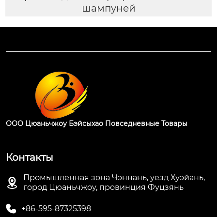
шампуней
ООО Цюаньчжоу Бэйсыхао Повседневные Товары
Контакты
Промышленная зона Чэннань, уезд Хуэйань,

город Цюаньчжоу, провинция Фуцзянь

+86-595-87325398