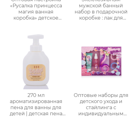
«Русалка принцесса
мужской банный
магия ванная
набор в подарочной
коробка» детское
коробке : лак для
купание пять штук
волос + воск для волос
комплект｜Гель для
+ масло для бороды +
душа с ванильным
щетка для бороды ,
ароматом + бомбочка
изысканная
“Рыбий хвост” + пена
подарочная упаковка ,
для ванны｜ODM под
высококлассная
заказ, прямые
атмосфера , подходит
поставки с фабрики
для парня/мужа/отца
270 мл
Оптовые наборы для
ароматизированная
детского ухода и
пена для ванны для
стайлинга с
детей | детская пена
индивидуальным
для ванны | формула
дизайном в
без слез (маракуйя/
подарочной упаковке
ананас/хамиская
｜70 мл скраб с