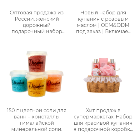
Оптовая продажа из
Новый набор для
России, женский
купания с розовым
дорожный
маслом | OEM&ODM
подарочный набор
под заказ | Включает
для ванны и душа |
гель для душа, пену
Набор 4 в 1 (гель для
для ванны, лосьон для
душа + спрей для тела
тела, мочалку |
+ дезодорант для тела
Стойкий аромат и
+ соль для ванн),
увлажнение
портативная сумка из
ПВХ, доступен OEM-
производитель
150 г цветной соли для
Хит продаж в
ванн – кристаллы
супермаркетах: Набор
гималайской
для красивой купания
минеральной соли.
в подарочной коробке
на заказ! 150 мл гель