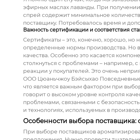
эфирных маслах лаванды. При получении 
спрей содержит минимальное количество
поставщику. Потребовалось время и допо
Важность сертификации и соответствия ст
Сертификаты – это, конечно, хорошо, но 
определенные нормы производства. Но в
качества. Особенно это касается компон
столкнуться с проблемами – например,
реакции у покупателей. Это очень непри
ООО Цюаньчжоу Бэйсыхао Повседневные 
что является важным фактором при выбор
говорит о высоком уровне контроля качес
проблемами, связанными с безопасность
и технологиях, используемых в производс
Особенности выбора поставщика: 
При выборе
поставщиков ароматизирован
предложения. Нужно провести тщательный