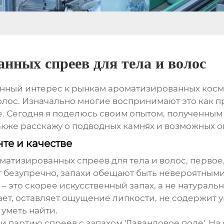
нных спреев для тела и волос
нный интерес к рынкам ароматизированных косме
волос. Изначально многие воспринимают это как 
. Сегодня я поделюсь своим опытом, полученным
акже расскажу о подводных камнях и возможных о
те и качестве
матизированных спреев для тела и волос
, первое
т безупречно, запахи обещают быть невероятными
 – это скорее искусственный запах, а не натуральн
ает, оставляет ощущение липкости, не содержит 
уметь найти.
и партию спреев с запахом 'Лавандовое поле'. На