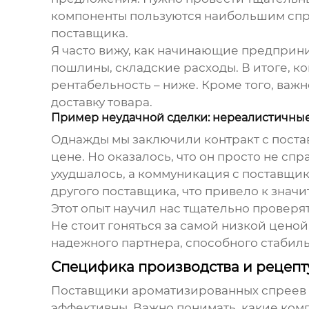
компоненты пользуются наибольшим спро
поставщика.
Я часто вижу, как начинающие предприн
пошлины, складские расходы. В итоге, к
рентабельность – ниже. Кроме того, ва
доставку товара.
Пример неудачной сделки: нереалистичны
Однажды мы заключили контракт с пост
цене. Но оказалось, что он просто не сп
ухудшалось, а коммуникация с поставщико
другого поставщика, что привело к зна
Этот опыт научил нас тщательно проверя
Не стоит гоняться за самой низкой ценой
надежного партнера, способного стабил
Специфика производства и рецеп
Поставщики ароматизированных спреев д
эффективны. Важно понимать, какие комп