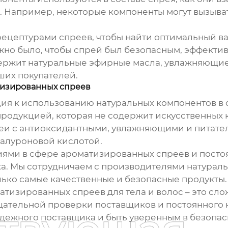
ы. Например, некоторые компоненты могут вызыв
цептурами спреев, чтобы найти оптимальный вар
но было, чтобы спрей был безопасным, эффектив
держит натуральные эфирные масла, увлажняющие
ших покупателей.
тизированных спреев
ия к использованию натуральных компонентов в 
родукцией, которая не содержит искусственных 
преи с антиоксидантными, увлажняющими и питате
иалуроновой кислотой.
ями в сфере ароматизированных спреев и посто
ка. Мы сотрудничаем с производителями натурал
лько самые качественные и безопасные продукты.
тизированных спреев для тела и волос
– это сл
щательной проверки поставщиков и постоянного к
адежного поставщика и быть уверенным в безопа