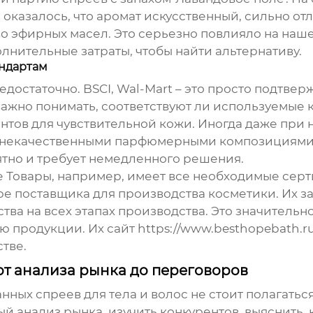
оказалось, что аромат искусственный, сильно отл
 эфирных масел. Это серьезно повлияло на наше
лнительные затраты, чтобы найти альтернативу.
андартам
недостаточно. BSCI, Wal-Mart – это просто подтве
ажно понимать, соответствуют ли используемые 
ентов для чувствительной кожи. Иногда даже пр
 с некачественными парфюмерными композициями
ятно и требует немедленного решения.
Товары, например, имеет все необходимые серт
е поставщика для производства косметики. Их за
тва на всех этапах производства. Это значительн
ю продукции. Их сайт
https://www.besthopebath.r
тве.
от анализа рынка до переговоров
ных спреев для тела и волос
не стоит полагатьс
 анализ рынка, изучить конкурентов, выяснить, к