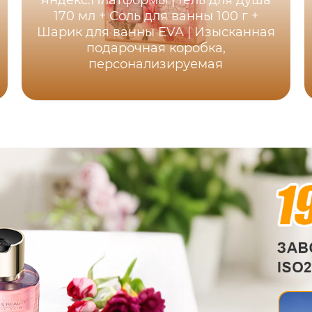
Яндекс.Платформы | Гель для душа
170 мл + Соль для ванны 100 г +
Шарик для ванны EVA | Изысканная
подарочная коробка,
персонализируемая