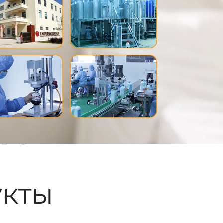
ые
кты