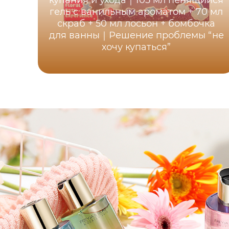
купания и ухода｜105 мл пенящийся
гель с ванильным ароматом + 70 мл
скраб + 50 мл лосьон + бомбочка
для ванны｜Решение проблемы “не
хочу купаться”