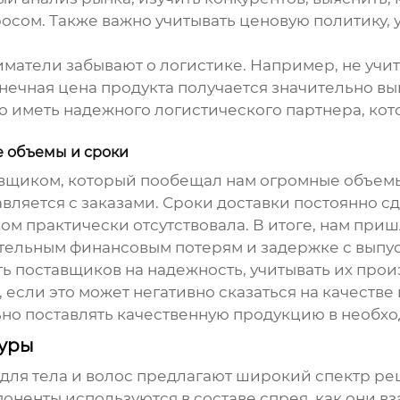
сом. Также важно учитывать ценовую политику, 
иматели забывают о логистике. Например, не учи
онечная цена продукта получается значительно вы
жно иметь надежного логистического партнера, к
е объемы и сроки
авщиком, который пообещал нам огромные объем
равляется с заказами. Сроки доставки постоянно 
м практически отсутствовала. В итоге, нам приш
чительным финансовым потерям и задержке с выпу
ть поставщиков на надежность, учитывать их пр
, если это может негативно сказаться на качестве
ьно поставлять качественную продукцию в необх
туры
ля тела и волос
предлагают широкий спектр реце
оненты используются в составе спрея, как они вз