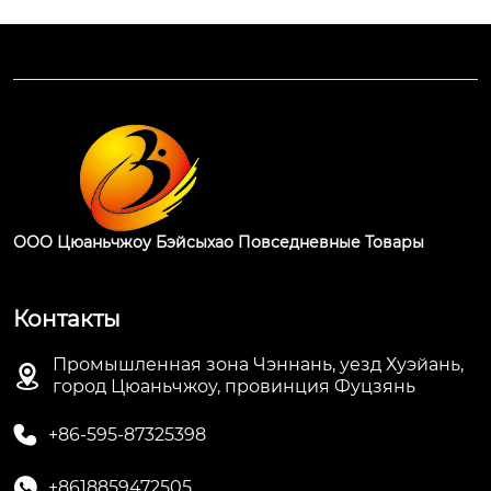
ООО Цюаньчжоу Бэйсыхао Повседневные Товары
Контакты
Промышленная зона Чэннань, уезд Хуэйань,

город Цюаньчжоу, провинция Фуцзянь

+86-595-87325398

+8618859472505