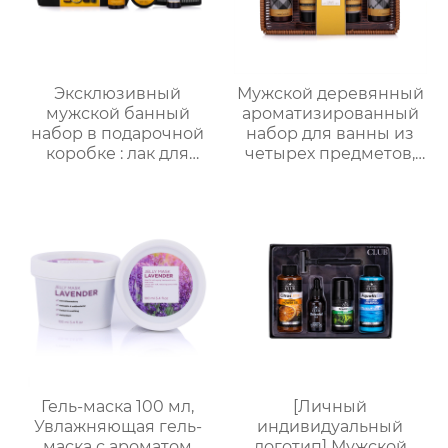
| Подарочные наборы
для отелей и SPA
Эксклюзивный
Мужской деревянный
мужской банный
ароматизированный
набор в подарочной
набор для ванны из
коробке : лак для
четырех предметов,
волос + воск для волос
простая подарочная
+ масло для бороды +
коробка с корзиной
щетка для бороды ,
для хранения,
изысканная
практичная
подарочная упаковка ,
подарочная коробка
высококлассная
для ванны для
атмосфера , подходит
мужчин, подарок на
для парня/мужа/отца
День отца , парню,
мужу
Гель-маска 100 мл,
[Личный
Увлажняющая гель-
индивидуальный
маска с ароматом
логотип] Мужской