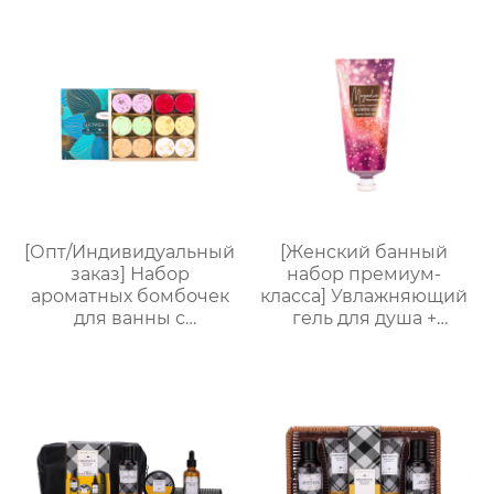
комплект｜Гель для
4 аромата на выбор
душа с ванильным
(яблоко/ваниль/роза/
ароматом + бомбочка
морская соль) | 2-в-1
“Рыбий хвост” + пена
для купания
для ванны｜ODM под
младенцев
заказ, прямые
поставки с фабрики
[Опт/Индивидуальный
[Женский банный
заказ] Набор
набор премиум-
ароматных бомбочек
класса] Увлажняющий
для ванны с
гель для душа +
сухоцветами | 30г
Питательный лосьон
бомбочек с
для тела | Простая
растительными
портативная
маслами |
подарочная коробка,
Разноцветные
праздничный
варианты (лаванда/
подарок, возможность
роза/кокос-мята и др.)
нанесения логотипа