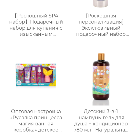
【Роскошный SPA-
[Роскошная
набор】Подарочный
персонализация]
набор для купания с
Эксклюзивный
изысканным
подарочный набор
ароматом (гель для
для ванны от
душа + шампунь +
Яндекс.Платформы |
лосьон для тела +
Гель для душа 150 мл +
дезодорант) Прямые
лосьон для тела 100
поставки с завода.
мл + соль для ванны
Возможность
60 г + 2 взрывные
индивидуального
соли для ванны по 35 г
заказа.
+ маска для глаз |
Красиво
оформленная
подарочная коробка с
индивидуальными
Оптовая настройка
Детский 3-в-1
логотипами
«Русалка принцесса
шампунь-гель для
магия ванная
душа + кондиционер
коробка» детское
780 мл | Натуральная
купание пять штук
бесслезная формула |