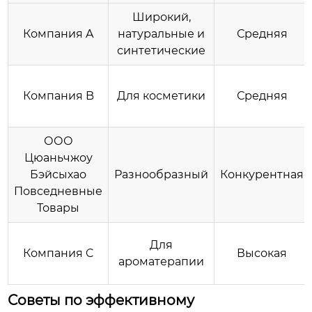
Широкий,
Компания A
натуральные и
Средняя
синтетические
Компания B
Для косметики
Средняя
ООО
Цюаньчжоу
Бэйсыхао
Разнообразный
Конкурентная
Повседневные
Товары
Для
Компания C
Высокая
ароматерапии
Советы по эффективному