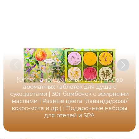
[Опт/Индивидуальный заказ] Набор
ароматных таблеток для душа с
сухоцветами | 30г бомбочек с эфирными
маслами | Разные цвета (лаванда/роза/
кокос-мята и др.) | Подарочные наборы
для отелей и SPA