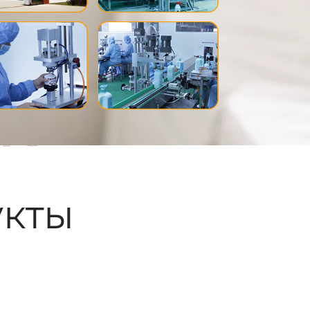
ые
кты