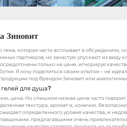
а Зиновит
о тема, которая часто всплывает в обсуждениях, о
жных партнеров, но зачастую упускают из виду к
осредоточены только на цене, игнорируя качество
ки. Я хочу поделиться своим опытом – не идеаль
 продукции под брендом Зиновит или аналогичны
а
гелей для душа
?
ечно, цена. Но слишком низкая цена часто говорит
еделенная текстура, аромат и, конечно, безопасно
 ожидает определенного уровня качества, и недо
оставщиками, предлагавшими очень привлекательн
лучшение качества готового продукта из-за проб