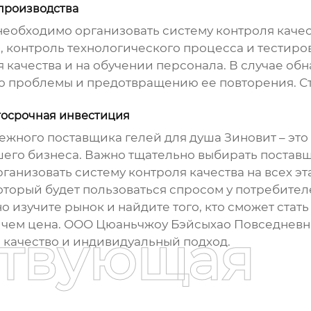
 производства
обходимо организовать систему контроля качеств
, контроль технологического процесса и тестиров
 качества и на обучении персонала. В случае об
 проблемы и предотвращению ее повторения. Стр
лгосрочная инвестиция
адежного поставщика
гелей для душа Зиновит
– это
шего бизнеса. Важно тщательно выбирать поставщ
рганизовать систему контроля качества на всех эт
оторый будет пользоваться спросом у потребител
о изучите рынок и найдите того, кто сможет стат
ше, чем цена. ООО Цюаньчжоу Бэйсыхао Повседнев
ствующая
, качество и индивидуальный подход.