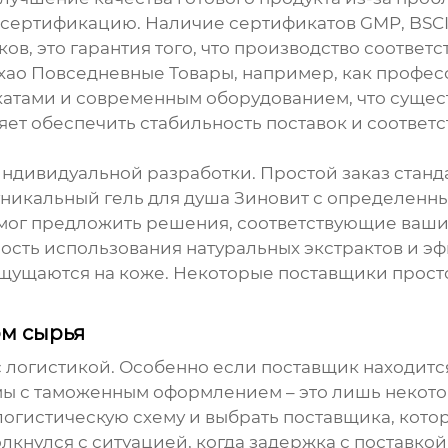
 сертификацию. Наличие сертификатов GMP, BSCI,
ков, это гарантия того, что производство соответ
хао Повседневные Товары, например, как профе
атами и современным оборудованием, что сущес
ляет обеспечить стабильность поставок и соотве
 индивидуальной разработки. Простой заказ станд
 уникальный
гель для душа Зиновит
с определенным
 мог предложить решения, соответствующие ваши
ность использования натуральных экстрактов и эф
ощущаются на коже. Некоторые поставщики прост
ом сырья
 логистикой. Особенно если поставщик находится
мы с таможенным оформлением – это лишь некото
логистическую схему и выбрать поставщика, кото
кнулся с ситуацией, когда задержка с поставкой