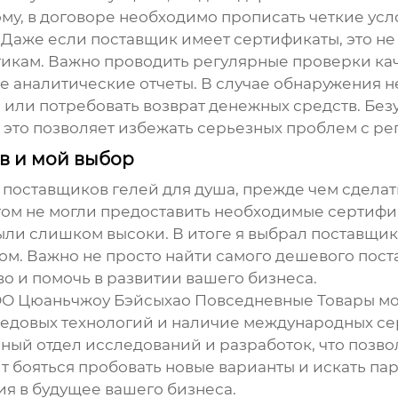
му, в договоре необходимо прописать четкие усло
 Даже если поставщик имеет сертификаты, это не 
икам. Важно проводить регулярные проверки кач
е аналитические отчеты. В случае обнаружения н
а или потребовать возврат денежных средств. Без
е это позволяет избежать серьезных проблем с р
в и мой выбор
х поставщиков
гелей для душа
, прежде чем сдела
том не могли предоставить необходимые сертифик
были слишком высоки. В итоге я выбрал поставщ
м. Важно не просто найти самого дешевого поста
о и помочь в развитии вашего бизнеса.
ООО Цюаньчжоу Бэйсыхао Повседневные Товары мо
едовых технологий и наличие международных се
енный отдел исследований и разработок, что позв
ит бояться пробовать новые варианты и искать па
я в будущее вашего бизнеса.