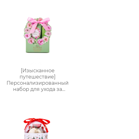
душа, лосьон для тела,
соль для ванн) –
идеальный комплект
для расслабления
женщин, мам и
подруг.
[Изысканное
путешествие]
Персонализированный
набор для ухода за
руками от
Яндекс.Платформы |
Крем для рук 60 мл +
пилочка для маникюра
| Мини-подарочная
коробка с
индивидуальным
логотипом