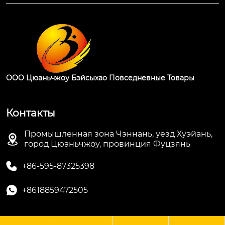
ООО Цюаньчжоу Бэйсыхао Повседневные Товары
Контакты
Промышленная зона Чэннань, уезд Хуэйань,

город Цюаньчжоу, провинция Фуцзянь

+86-595-87325398

+8618859472505