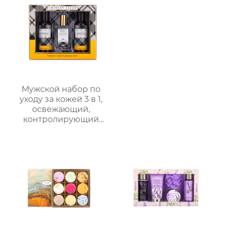
| Изысканная
овсянка) | подходит
подарочная коробка,
для младенцев и
персонализируемая
маленьких детей с
чувствительной
кожей
Мужской набор по
уходу за кожей 3 в 1,
освежающий,
контролирующий
жирность,
увлажняющий, со
стойким ароматом,
подарочная коробка,
мужской
многофункциональный
подарочный набор по
уходу за кожей