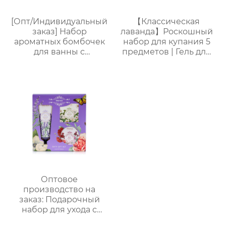
[Опт/Индивидуальный
【Классическая
заказ] Набор
лаванда】Роскошный
ароматных бомбочек
набор для купания 5
для ванны с
предметов | Гель для
сухоцветами | 30г
душа + пена для
бомбочек с
ванны + лосьон для
растительными
тела + соль для ванны
маслами |
+ губка-мочалка |
Разноцветные
Расслабление и
варианты (лаванда/
стойкий аромат
роза/кокос-мята и др.)
| Подарочные наборы
для отелей и SPA
Оптовое
производство на
заказ: Подарочный
набор для ухода с
лавандой (гель для