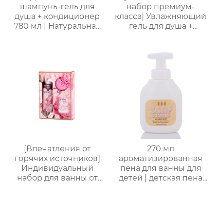
шампунь-гель для
набор премиум-
душа + кондиционер
класса] Увлажняющий
780 мл | Натуральная
гель для душа +
бесслезная формула |
Питательный лосьон
4 аромата на выбор
для тела | Простая
(яблоко/ваниль/роза/
портативная
морская соль) | 2-в-1
подарочная коробка,
для купания
праздничный
младенцев
подарок, возможность
нанесения логотипа
[Впечатления от
270 мл
горячих источников]
ароматизированная
Индивидуальный
пена для ванны для
набор для ванны от
детей | детская пена
Яндекс.Платформы |
для ванны | формула
Гель для душа 170 мл +
без слез (маракуйя/
Соль для ванны 100 г +
ананас/хамиская
Шарик для ванны EVA
дыня/сливочная