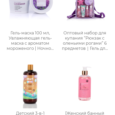
Гель-маска 100 мл,
Оптовый набор для
Увлажняющая гель-
купания “Рюкзак с
маска с ароматом
оленьими рогами” 6
мороженого | Ночной
предметов｜Гель для
восстанавливающий
душа с молочно-
гель | Успокаивающий
медовым ароматом,
гель с растительными
шампунь, скраб, спрей
экстрактами | Для
для тела, термальная
чувствительной кожи
бомбочка для ванны
“Пятиконечная
звезда” 50 г и пенная
мочалка “Единорог”
для активной пены｜
ODM под заказ,
прямые поставки с
фабрики
Детский 3-в-1
[Женский банный