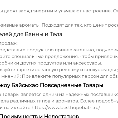
ты дарят заряд энергии и улучшают настроение. 
вные ароматы. Подходят для тех, кто ценит рос
елей для Ванны и Тела
продаж:
едставьте продукцию привлекательно, подчерки
йте специальные предложения, чтобы привлечь 
робники других продуктов или аксессуары.
зуйте таргетированную рекламу и конкурсы для 
 мнений:
Привлеките популярных персон для обз
жоу Бэйсыхао Повседневные Товары
Товары является одним из надежных поставщико
тела
различных типов и ароматов. Более подробн
и на их сайте
https://www.besthopebath.ru/
.
Преимуществ и Недостатков