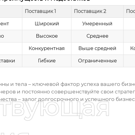
Поставщик 1
Поставщик 2
Пос
ент
Широкий
Умеренный
во
Высокое
Среднее
Конкурентная
Выше средней
К
ставки
Гибкие
Ограниченные
нны и тела
– ключевой фактор успеха вашего бизн
еров и постоянно совершенствуйте свои стратег
ствующая
ества – залог долгосрочного и успешного бизнес