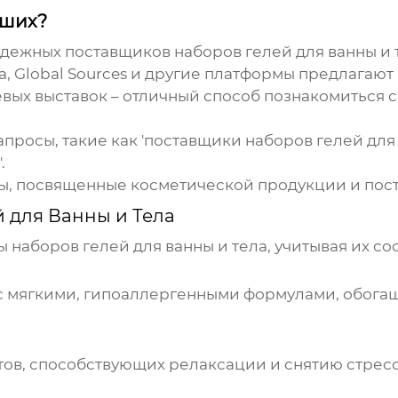
чших?
надежных поставщиков
наборов гелей для ванны и 
a, Global Sources и другие платформы предлагаю
ых выставок – отличный способ познакомиться с
росы, такие как '
поставщики наборов гелей для 
.
, посвященные косметической продукции и пост
 для Ванны и Тела
пы
наборов гелей для ванны и тела
, учитывая их с
и с мягкими, гипоаллергенными формулами, обог
тов, способствующих релаксации и снятию стресс