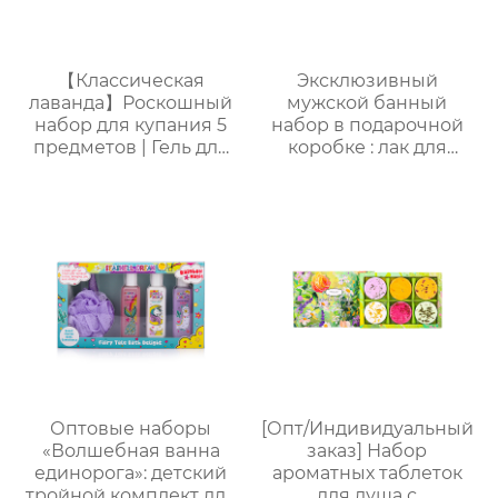
【Классическая
Эксклюзивный
лаванда】Роскошный
мужской банный
набор для купания 5
набор в подарочной
предметов | Гель для
коробке : лак для
душа + пена для
волос + воск для волос
ванны + лосьон для
+ масло для бороды +
тела + соль для ванны
щетка для бороды ,
+ губка-мочалка |
изысканная
Расслабление и
подарочная упаковка ,
стойкий аромат
высококлассная
атмосфера , подходит
для парня/мужа/отца
Оптовые наборы
[Опт/Индивидуальный
«Волшебная ванна
заказ] Набор
единорога»: детский
ароматных таблеток
тройной комплект для
для душа с