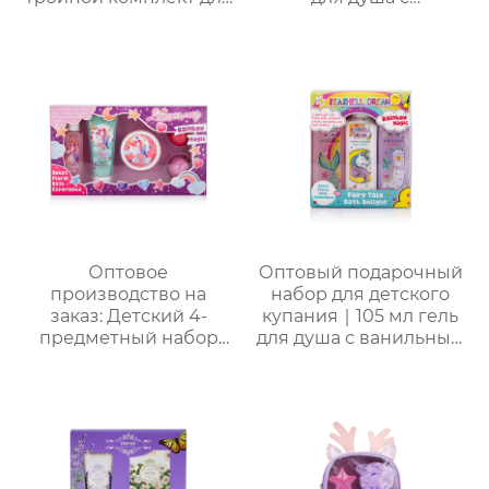
купания и ухода +
сухоцветами | 30г
пенная мочалка｜105
бомбочек с
мл гель/лосьон/
эфирными маслами |
шампунь с ванильным
Разные цвета
ароматом｜
(лаванда/роза/кокос-
Поддержка нанесения
мята и др.) |
лого, прямые
Подарочные наборы
поставки с завода
для отелей и SPA
Оптовое
Оптовый подарочный
производство на
набор для детского
заказ: Детский 4-
купания｜105 мл гель
предметный набор
для душа с ванильным
для купания и ухода｜
ароматом, 105 мл
105 мл пенящийся
шампунь, 105 мл
гель с ванильным
лосьон и 50 г мыло
ароматом + 70 мл
для лица
скраб + 50 мл лосьон +
бомбочка для ванны｜