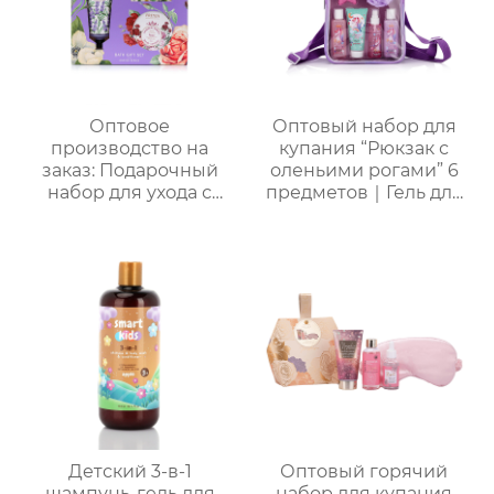
Решение проблемы
“не хочу купаться”
Оптовое
Оптовый набор для
производство на
купания “Рюкзак с
заказ: Подарочный
оленьими рогами” 6
набор для ухода с
предметов｜Гель для
лавандой (гель для
душа с молочно-
душа, лосьон для тела,
медовым ароматом,
соль для ванн) –
шампунь, скраб, спрей
идеальный комплект
для тела, термальная
для расслабления
бомбочка для ванны
женщин, мам и
“Пятиконечная
подруг.
звезда” 50 г и пенная
мочалка “Единорог”
для активной пены｜
ODM под заказ,
прямые поставки с
фабрики
Детский 3-в-1
Оптовый горячий
шампунь-гель для
набор для купания