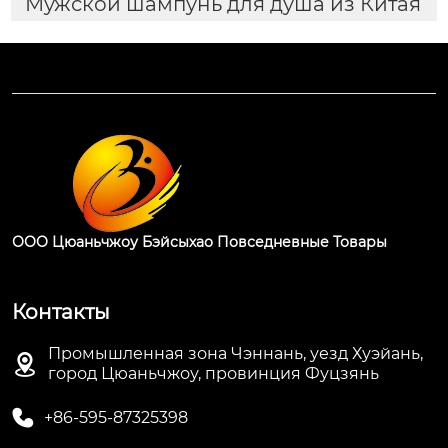
Мужской шампунь для душа из Китая
ООО Цюаньчжоу Бэйсыхао Повседневные Товары
Контакты
Промышленная зона Чэннань, уезд Хуэйань,

город Цюаньчжоу, провинция Фуцзянь

+86-595-87325398