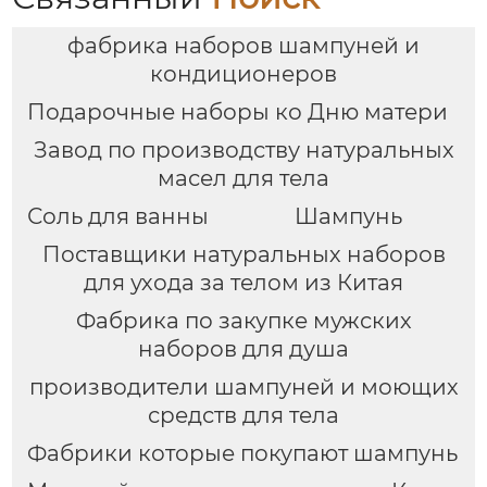
| Изысканная
+ соль для ванн),
подарочная коробка,
портативная сумка из
фабрика наборов шампуней и
персонализируемая
ПВХ, доступен OEM-
производитель
кондиционеров
Подарочные наборы ко Дню матери
Завод по производству натуральных
масел для тела
Соль для ванны
Шампунь
Поставщики натуральных наборов
для ухода за телом из Китая
Фабрика по закупке мужских
наборов для душа
производители шампуней и моющих
средств для тела
Фабрики которые покупают шампунь