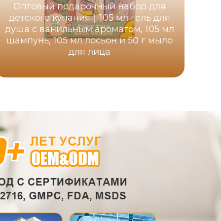
Оптовый подарочный набор для
детского купания｜105 мл гель для
душа с ванильным ароматом, 105 мл
шампунь, 105 мл лосьон и 50 г мыло
для лица