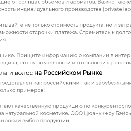
 от солнца), объемов и ароматов. Важно также
ность индивидуального производства (private labe
тывайте не только стоимость продукта, но и затра
зможности отсрочки платежа. Стремитесь к долго
ия.
авщике. Поищите информацию о компании в интер
авщика, его пунктуальности и готовности к реше
ла и волос
на Российском Рынке
представлен как российскими, так и зарубежным
колько примеров:
гают качественную продукцию по конкурентоспо
а натуральной косметике.
ООО Цюаньчжоу Бэйсы
широкий выбор продукции.