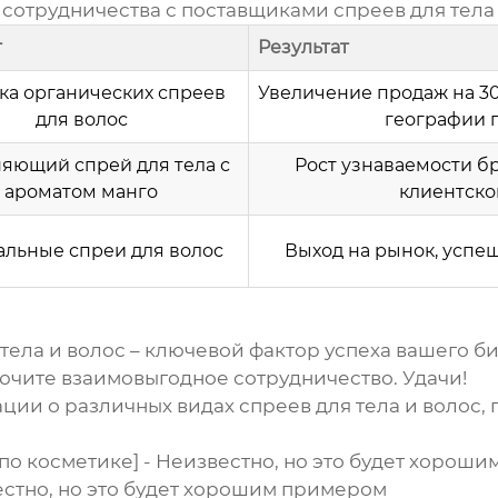
 сотрудничества с
поставщиками спреев для тела
т
Результат
ка органических
спреев
Увеличение продаж на 30
для волос
географии п
няющий
спрей для тела
с
Рост узнаваемости б
ароматом манго
клиентско
альные
спреи для волос
Выход на рынок, успе
тела и волос
– ключевой фактор успеха вашего би
ючите взаимовыгодное сотрудничество. Удачи!
ции о различных видах
спреев для тела и волос
,
о косметике] - Неизвестно, но это будет хорош
вестно, но это будет хорошим примером