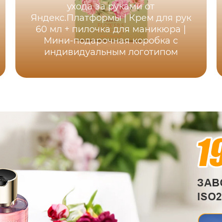
ухода за руками от
Яндекс.Платформы | Крем для рук
60 мл + пилочка для маникюра |
Мини-подарочная коробка с
индивидуальным логотипом