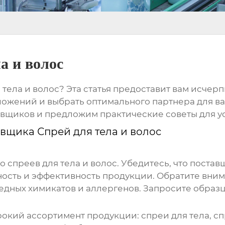
а и волос
 тела и волос
? Эта статья предоставит вам исче
ожений и выбрать оптимального партнера для в
вщиков и предложим практические советы для у
вщика Спрей для тела и волос
во
спреев для тела и волос
. Убедитесь, что поста
ость и эффективность продукции. Обратите вним
едных химикатов и аллергенов. Запросите образц
рокий ассортимент продукции:
спреи для тела, с