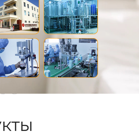
ые
кты