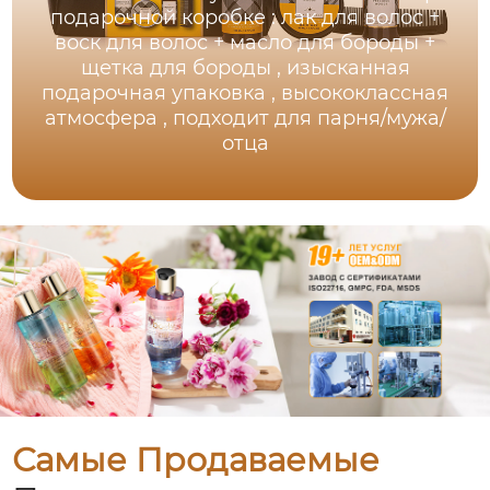
подарочной коробке : лак для волос +
воск для волос + масло для бороды +
щетка для бороды , изысканная
подарочная упаковка , высококлассная
атмосфера , подходит для парня/мужа/
отца
Самые Продаваемые