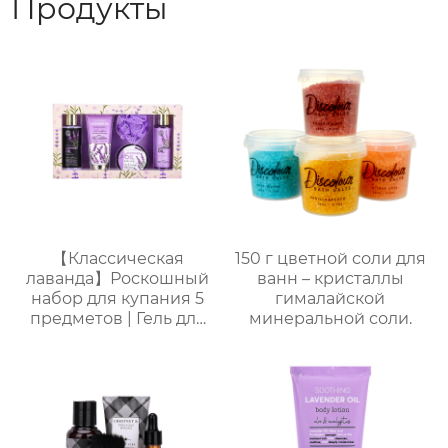
Продукты
【Классическая
150 г цветной соли для
лаванда】Роскошный
ванн – кристаллы
набор для купания 5
гималайской
предметов | Гель для
минеральной соли.
душа + пена для
ванны + лосьон для
тела + соль для ванны
+ губка-мочалка |
Расслабление и
стойкий аромат