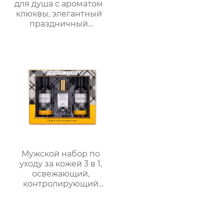
для душа с ароматом
клюквы, элегантный
праздничный
подарок, комплект для
ванной с дизайном
рождественского
домика
Мужской набор по
уходу за кожей 3 в 1,
освежающий,
контролирующий
жирность,
увлажняющий, со
стойким ароматом,
подарочная коробка,