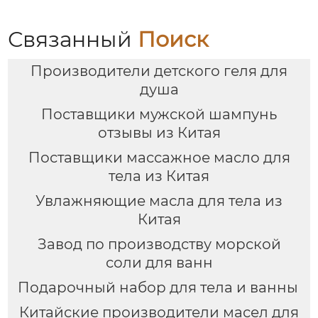
шампунь, 105 мл
для ванны, лосьон для
лосьон и 50 г мыло
тела, мочалку |
для лица
Стойкий аромат и
Связанный
Поиск
увлажнение
Производители детского геля для
душа
Поставщики мужской шампунь
отзывы из Китая
Поставщики массажное масло для
тела из Китая
Увлажняющие масла для тела из
Китая
Завод по производству морской
соли для ванн
Подарочный набор для тела и ванны
Китайские производители масел для