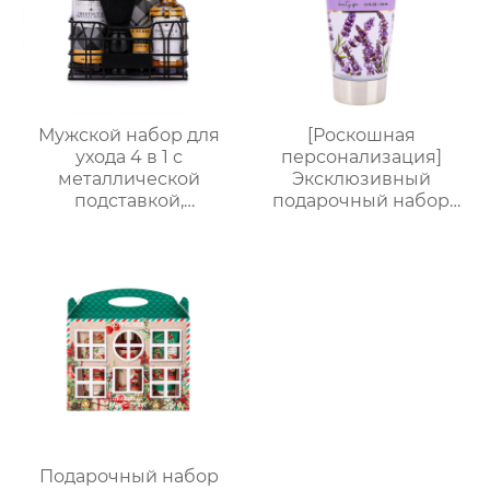
Мужской набор для
[Роскошная
ухода 4 в 1 с
персонализация]
металлической
Эксклюзивный
подставкой,
подарочный набор
премиальный набор
для ванны от
для душа и ухода за
Яндекс.Платформы |
кожей
Гель для душа 150 мл +
лосьон для тела 100
мл + соль для ванны
60 г + 2 взрывные
соли для ванны по 35 г
+ маска для глаз |
Красиво
оформленная
подарочная коробка с
индивидуальными
Подарочный набор
логотипами