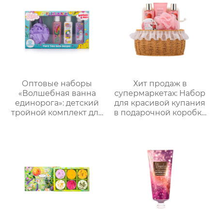
мужской
многофункциональный
подарочный набор по
уходу за кожей
Оптовые наборы
Хит продаж в
«Волшебная ванна
супермаркетах: Набор
единорога»: детский
для красивой купания
тройной комплект для
в подарочной коробке
купания и ухода +
на заказ! 150 мл гель
пенная мочалка｜105
для душа + 150 мл пена
мл гель/лосьон/
для ванны + 100 мл
шампунь с ванильным
лосьон для тела + 60 г
ароматом｜
соль для ванны +
Поддержка нанесения
мочалка Bath wipes +
лого, прямые
губка sponge +
поставки с завода
кружевная корзинка.
Полный спектр услуг
OEM/ODM. Любимый