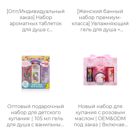
выбор женщин.
Подходит для личного
[Опт/Индивидуальный
[Женский банный
использования и в
заказ] Набор
набор премиум-
качестве подарка!
ароматных таблеток
класса] Увлажняющий
для душа с
гель для душа +
сухоцветами | 30г
Питательный лосьон
бомбочек с
для тела | Простая
эфирными маслами |
портативная
Разные цвета
подарочная коробка,
(лаванда/роза/кокос-
праздничный
мята и др.) |
подарок, возможность
Подарочные наборы
нанесения логотипа
для отелей и SPA
Оптовый подарочный
Новый набор для
набор для детского
купания с розовым
купания｜105 мл гель
маслом | OEM&ODM
для душа с ванильным
под заказ | Включает
ароматом, 105 мл
гель для душа, пену