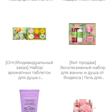
Яндекс.Платформы |
для ванной из 5
Гель для душа 170 мл +
предметов (гель для
Соль для ванны 100 г +
душа + шампунь +
Шарик для ванны EVA
бритва + масло для
| Изысканная
бороды + бальзам для
подарочная коробка,
тела), подарочная
персонализируемая
коробка для деловых
поездок, подарок на
день рождения и
праздник
[Опт/Индивидуальный
[Хит продаж]
заказ] Набор
Эксклюзивный набор
ароматных таблеток
для ванны и душа от
для душа с
Яндекса | Гель для
сухоцветами | 30г
душа 170 мл + лосьон
бомбочек с
для тела 170 мл + мыло
эфирными маслами |
для ванны 50 г +
Разные цвета
шарик для ванны 20 г |
(лаванда/роза/кокос-
Изысканная
мята и др.) |
подарочная коробка.