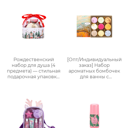
Рождественский
[Опт/Индивидуальный
набор для душа (4
заказ] Набор
предмета) — стильная
ароматных бомбочек
подарочная упаковка,
для ванны с
ароматный
сухоцветами | 30г
праздничный
бомбочек с
комплект
растительными
маслами |
Разноцветные
варианты (лаванда/
роза/кокос-мята и др.)
| Подарочные наборы