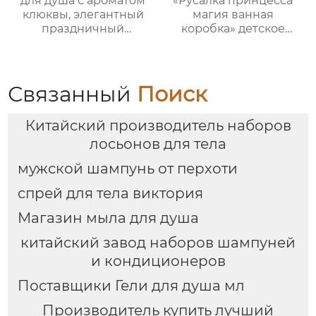
для душа с ароматом
«Русалка принцесса
качестве подарка!
клюквы, элегантный
магия ванная
праздничный
коробка» детское
подарок, комплект для
купание пять штук
ванной с дизайном
комплект｜Гель для
рождественского
душа с ванильным
домика
ароматом + бомбочка
Связанный
Поиск
“Рыбий хвост” + пена
для ванны｜ODM под
Китайский производитель наборов
заказ, прямые
поставки с фабрики
лосьонов для тела
мужской шампунь от перхоти
спрей для тела виктория
Магазин мыла для душа
китайский завод наборов шампуней
и кондиционеров
Поставщики Гели для душа мл
Производитель купить лучший