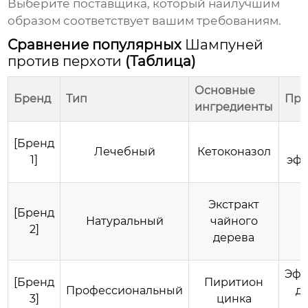
Выберите поставщика, который наилучшим
образом соответствует вашим требованиям.
Сравнение популярных
Шампуней
против перхоти
(Таблица)
Основные
Бренд
Тип
Пре
ингредиенты
[Бренд
Лечебный
Кетоконазол
1]
эфф
Экстракт
[Бренд
Натуральный
чайного
2]
дерева
Эфф
[Бренд
Пиритион
Профессиональный
д
3]
цинка