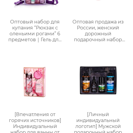
для отелей и SPA
Оптовый набор для
Оптовая продажа из
купания “Рюкзак с
России, женский
оленьими рогами” 6
дорожный
предметов｜Гель для
подарочный набор
душа с молочно-
для ванны и душа |
медовым ароматом,
Набор 4 в 1 (гель для
шампунь, скраб, спрей
душа + спрей для тела
для тела, термальная
+ дезодорант для тела
бомбочка для ванны
+ соль для ванн),
“Пятиконечная
портативная сумка из
звезда” 50 г и пенная
ПВХ, доступен OEM-
мочалка “Единорог”
производитель
для активной пены｜
ODM под заказ,
прямые поставки с
фабрики
[Впечатления от
[Личный
горячих источников]
индивидуальный
Индивидуальный
логотип] Мужской
набор для ванны от
подарочный набор