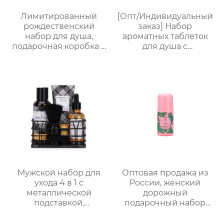
фабрики
Лимитированный
[Опт/Индивидуальный
рождественский
заказ] Набор
набор для душа,
ароматных таблеток
подарочная коробка с
для душа с
ручкой, праздничный
сухоцветами | 30г
набор —
бомбочек с
ароматическая
эфирными маслами |
коллекция из 5
Разные цвета
предметов
(лаванда/роза/кокос-
мята и др.) |
Подарочные наборы
для отелей и SPA
Мужской набор для
Оптовая продажа из
ухода 4 в 1 с
России, женский
металлической
дорожный
подставкой,
подарочный набор
премиальный набор
для ванны и душа |
для душа и ухода за
Набор 4 в 1 (гель для