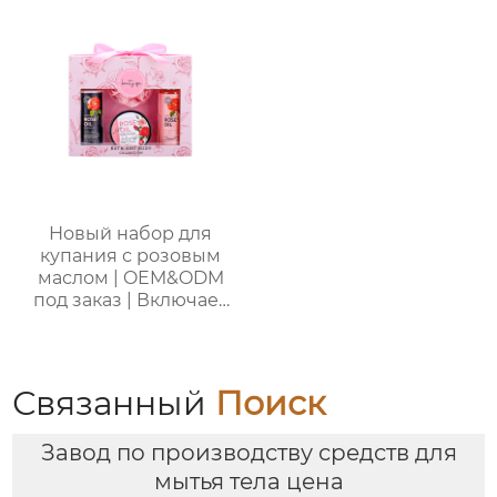
кожей
душа + спрей для тела
+ дезодорант для тела
+ соль для ванн),
портативная сумка из
ПВХ, доступен OEM-
производитель
Новый набор для
купания с розовым
маслом | OEM&ODM
под заказ | Включает
гель для душа, пену
для ванны, лосьон для
тела, мочалку |
Стойкий аромат и
Связанный
Поиск
увлажнение
Завод по производству средств для
мытья тела цена