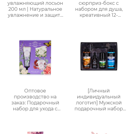
увлажняющий лосьон
сюрприз-бокс с
200 мл | Натуральное
набором для душа,
увлажнение и защита
креативный 12-
от сухости |
секционный бокс в
Круглогодичный уход
виде телефонной
для чувствительной
будки, ароматный
кожи | Легкая
подарочный набор
свежесть на весь день
для ухода
| Летний must-have
без липкости
Оптовое
[Личный
производство на
индивидуальный
заказ: Подарочный
логотип] Мужской
набор для ухода с
подарочный набор
лавандой (гель для
для ванной из 5
душа, лосьон для тела,
предметов (гель для
соль для ванн) –
душа + шампунь +
идеальный комплект
бритва + масло для