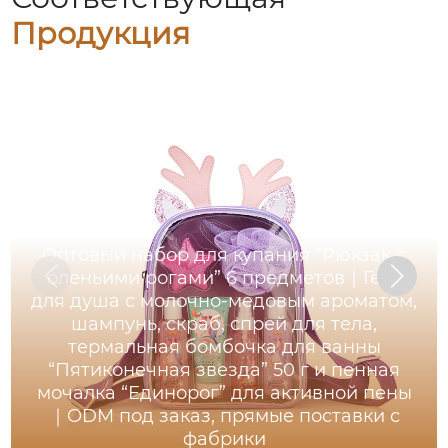
Продукция
Оптовый набор для купания “Рюкзак с
оленьими рогами” 6 предметов｜Гель
для душа с молочно-медовым ароматом,
шампунь, скраб, спрей для тела,
термальная бомбочка для ванны
“Пятиконечная звезда” 50 г и пенная
мочалка “Единорог” для активной пены
｜ODM под заказ, прямые поставки с
фабрики