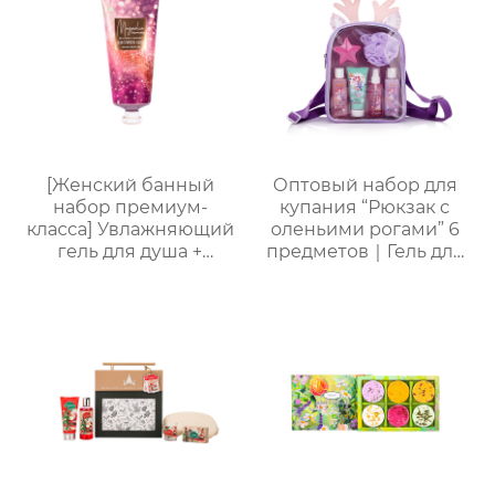
для расслабления
бороды + бальзам для
женщин, мам и
тела), подарочная
подруг.
коробка для деловых
поездок, подарок на
день рождения и
праздник
[Женский банный
Оптовый набор для
набор премиум-
купания “Рюкзак с
класса] Увлажняющий
оленьими рогами” 6
гель для душа +
предметов｜Гель для
Питательный лосьон
душа с молочно-
для тела | Простая
медовым ароматом,
портативная
шампунь, скраб, спрей
подарочная коробка,
для тела, термальная
праздничный
бомбочка для ванны
подарок, возможность
“Пятиконечная
нанесения логотипа
звезда” 50 г и пенная
мочалка “Единорог”
для активной пены｜
ODM под заказ,
прямые поставки с