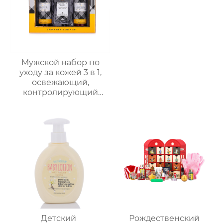
Мужской набор по
уходу за кожей 3 в 1,
освежающий,
контролирующий
жирность,
увлажняющий, со
стойким ароматом,
подарочная коробка,
мужской
многофункциональный
подарочный набор по
уходу за кожей
Детский
Рождественский