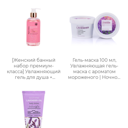
глубокое увлажнение
портативная
| С бамбуковым
подарочная коробка,
подносом, три
праздничный
варианта изысканной
подарок, возможность
упаковки,
нанесения логотипа
праздничный
подарок, доступен для
оптовой продажи
[Женский банный
Гель-маска 100 мл,
набор премиум-
Увлажняющая гель-
класса] Увлажняющий
маска с ароматом
гель для душа +
мороженого | Ночной
Питательный лосьон
восстанавливающий
для тела | Простая
гель | Успокаивающий
портативная
гель с растительными
подарочная коробка,
экстрактами | Для
праздничный
чувствительной кожи
подарок, возможность
нанесения логотипа