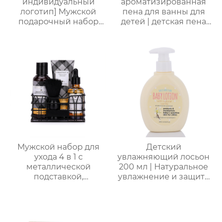
индивидуальный
ароматизированная
логотип] Мужской
пена для ванны для
подарочный набор
детей | детская пена
для ванной из 5
для ванны | формула
предметов (гель для
без слез (маракуйя/
душа + шампунь +
ананас/хамиская
бритва + масло для
дыня/сливочная
бороды + бальзам для
овсянка) | подходит
тела), подарочная
для младенцев и
коробка для деловых
маленьких детей с
поездок, подарок на
чувствительной
день рождения и
кожей
праздник
Мужской набор для
Детский
ухода 4 в 1 с
увлажняющий лосьон
металлической
200 мл | Натуральное
подставкой,
увлажнение и защита
премиальный набор
от сухости |
для душа и ухода за
Круглогодичный уход
кожей
для чувствительной
кожи | Легкая