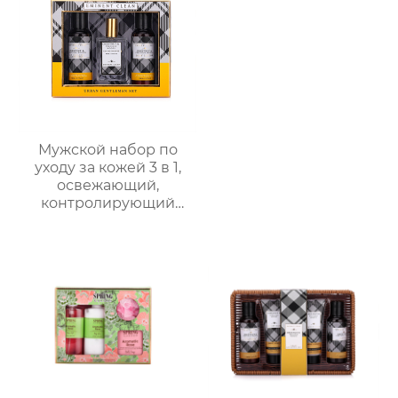
свежесть на весь день
| Летний must-have
без липкости
Мужской набор по
уходу за кожей 3 в 1,
освежающий,
контролирующий
жирность,
увлажняющий, со
стойким ароматом,
подарочная коробка,
мужской
многофункциональный
подарочный набор по
уходу за кожей