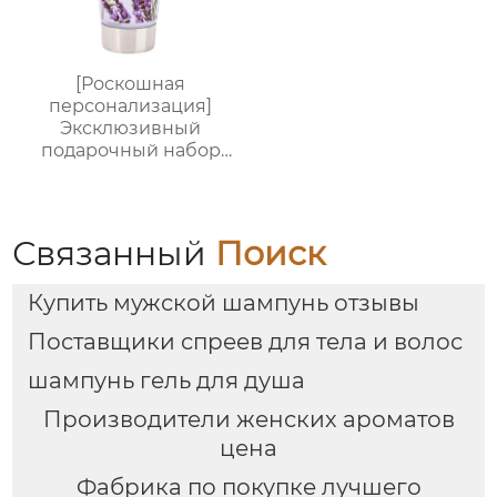
[Роскошная
персонализация]
Эксклюзивный
подарочный набор
для ванны от
Яндекс.Платформы |
Гель для душа 150 мл +
лосьон для тела 100
Связанный
Поиск
мл + соль для ванны
60 г + 2 взрывные
Купить мужской шампунь отзывы
соли для ванны по 35 г
+ маска для глаз |
Поставщики спреев для тела и волос
Красиво
оформленная
шампунь гель для душа
подарочная коробка с
индивидуальными
Производители женских ароматов
логотипами
цена
Фабрика по покупке лучшего