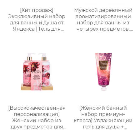
[Хит продаж]
Мужской деревянный
Эксклюзивный набор
ароматизированный
для ванны и душа от
набор для ванны из
Яндекса | Гель для
четырех предметов,
душа 170 мл + лосьон
простая подарочная
для тела 170 мл + мыло
коробка с корзиной
для ванны 50 г +
для хранения,
шарик для ванны 20 г |
практичная
Изысканная
подарочная коробка
подарочная коробка.
для ванны для
Доступна
мужчин, подарок на
индивидуальная
День отца , парню,
упаковка.
мужу
[Высококачественная
[Женский банный
персонализация]
набор премиум-
Женский набор из
класса] Увлажняющий
двух предметов для
гель для душа +
ванны и тела |
Питательный лосьон
Стойкий аромат,
для тела | Простая