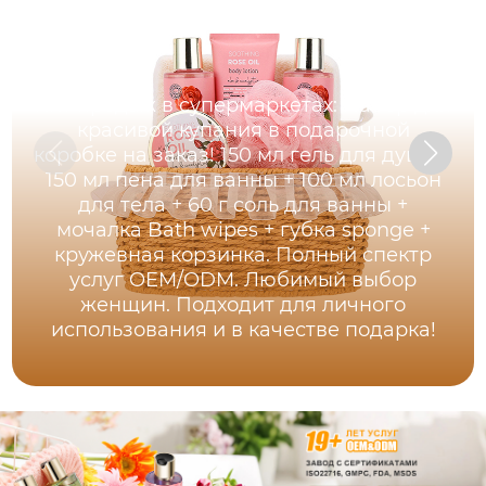
Хит продаж в супермаркетах: Набор для
красивой купания в подарочной
коробке на заказ! 150 мл гель для душа +
150 мл пена для ванны + 100 мл лосьон
для тела + 60 г соль для ванны +
мочалка Bath wipes + губка sponge +
кружевная корзинка. Полный спектр
услуг OEM/ODM. Любимый выбор
женщин. Подходит для личного
использования и в качестве подарка!