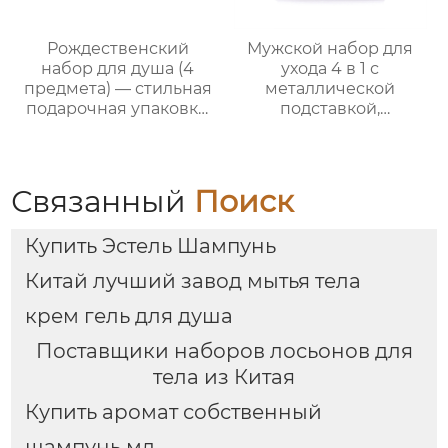
Рождественский
Мужской набор для
набор для душа (4
ухода 4 в 1 с
предмета) — стильная
металлической
подарочная упаковка,
подставкой,
ароматный
премиальный набор
праздничный
для душа и ухода за
комплект
кожей
Связанный
Поиск
Купить Эстель Шампунь
Китай лучший завод мытья тела
крем гель для душа
Поставщики наборов лосьонов для
тела из Китая
Купить аромат собственный
шампунь мл