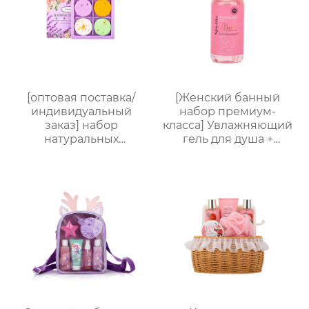
коробке для
переноски, возможна
нанесение логотипа,
прямые поставки с
завода
[оптовая поставка/
[Женский банный
индивидуальный
набор премиум-
заказ] набор
класса] Увлажняющий
натуральных
гель для душа +
ароматических
Питательный лосьон
таблеток для душа с
для тела | Простая
сухоцветами | 30г
портативная
таблеток с
подарочная коробка,
растительными
праздничный
маслами |
подарок, возможность
разноцветные
нанесения логотипа
варианты (лаванда/
роза/кокос-мята и др.)
| индивидуальный
заказ подарочных
наборов для отелей и