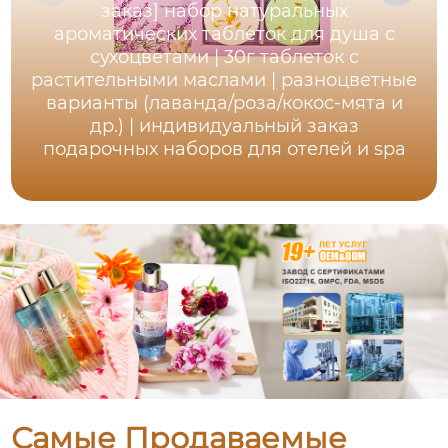
заказ] набор натуральных
ароматических таблеток для душа с
сухоцветами | 30г таблеток с
растительными маслами | разноцветные
варианты (лаванда/роза/кокос-мята и
др.) | индивидуальный заказ
подарочных наборов для отелей и spa
Самые Продаваемые