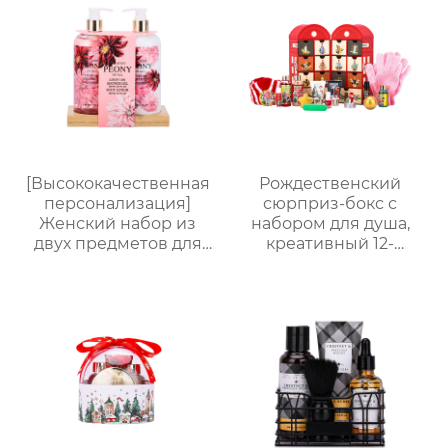
идеальный комплект
+ губка-мочалка |
для расслабления
Расслабление и
женщин, мам и
стойкий аромат
подруг.
[Высококачественная
Рождественский
персонализация]
сюрприз-бокс с
Женский набор из
набором для душа,
двух предметов для
креативный 12-
ванны и тела |
секционный бокс в
Стойкий аромат,
виде телефонной
глубокое увлажнение
будки, ароматный
| С бамбуковым
подарочный набор
подносом, три
для ухода
варианта изысканной
упаковки,
праздничный
подарок, доступен для
оптовой продажи