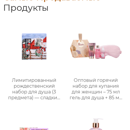
Продукты
Лимитированный
Оптовый горячий
рождественский
набор для купания
набор для душа (3
для женщин – 75 мл
предмета) — сладкий
гель для душа + 85 мл
праздничный уход,
лосьон для тела + 30
теплый элегантный
мл массажное масло +
подарок
маска для глаз,
подарочная упаковка
в многоугольной