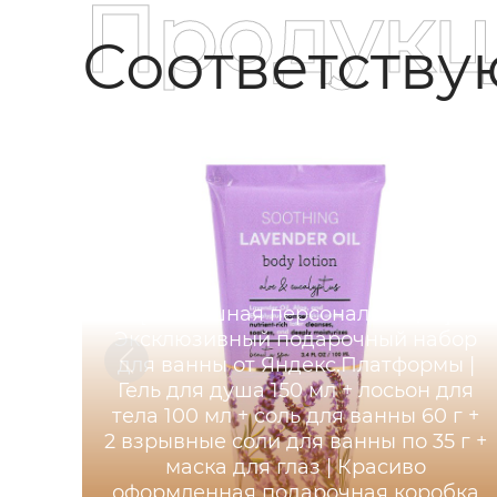
Продукц
Соответств
[Роскошная персонализация]
Эксклюзивный подарочный набор
для ванны от Яндекс.Платформы |
Гель для душа 150 мл + лосьон для
тела 100 мл + соль для ванны 60 г +
2 взрывные соли для ванны по 35 г +
маска для глаз | Красиво
оформленная подарочная коробка