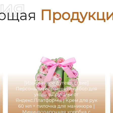
ия
ующая
Продукц
[Изысканное путешествие]
Персонализированный набор для
ухода за руками от
Яндекс.Платформы | Крем для рук
60 мл + пилочка для маникюра |
Мини-подарочная коробка с