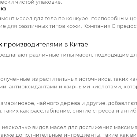
ески чистой упаковке.
ика
мент масел для тела по конкурентоспособным ц
е для различных типов кожи. Компания C предос
ых
производителями в Китае
едлагают различные типы масел, подходящие для
полученные из растительных источников, таких ка
ми, антиоксидантами и жирными кислотами, кото
озмариновое, чайного дерева и другие, добавляют
таких как расслабление, снятие стресса и анти
 несколько видов масел для достижения максима
 также дополнительные ингредиенты, такие как в