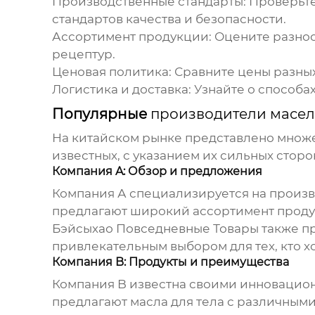
Производственные стандарты:
Проверьте 
стандартов качества и безопасности.
Ассортимент продукции:
Оцените разноо
рецептур.
Ценовая политика:
Сравните цены разных
Логистика и доставка:
Узнайте о способах
Популярные
производители масел 
На китайском рынке представлено множе
известных, с указанием их сильных сторо
Компания A: Обзор и предложения
Компания А специализируется на произв
предлагают широкий ассортимент продук
Бэйсыхао Повседневные Товары
также пр
привлекательным выбором для тех, кто х
Компания B: Продукты и преимущества
Компания B известна своими инновацио
предлагают масла для тела с различным