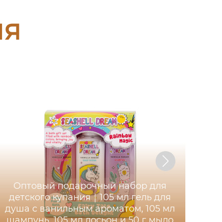
ия
Оптовый подарочный набор для
детского купания｜105 мл гель для
Ли
душа с ванильным ароматом, 105 мл
н
шампунь, 105 мл лосьон и 50 г мыло
сл