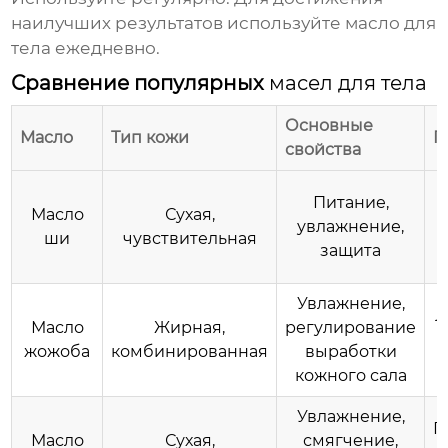
наилучших результатов используйте масло для
тела ежедневно.
Сравнение популярных
масел для тела
Основные
Масло
Тип кожи
П
свойства
Питание,
Масло
Сухая,
увлажнение,
ши
чувствительная
защита
Увлажнение,
Л
Масло
Жирная,
регулирование
жожоба
комбинированная
выработки
кожного сала
Увлажнение,
Г
Масло
Сухая,
смягчение,