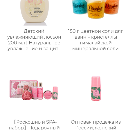
Детский
150 г цветной соли для
увлажняющий лосьон
ванн – кристаллы
200 мл | Натуральное
гималайской
увлажнение и защита
минеральной соли.
от сухости |
Круглогодичный уход
для чувствительной
кожи | Легкая
свежесть на весь день
| Летний must-have
без липкости
【Роскошный SPA-
Оптовая продажа из
набор】Подарочный
России, женский