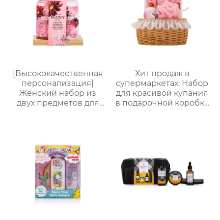
стойкий аромат
[Высококачественная
Хит продаж в
персонализация]
супермаркетах: Набор
Женский набор из
для красивой купания
двух предметов для
в подарочной коробке
ванны и тела |
на заказ! 150 мл гель
Стойкий аромат,
для душа + 150 мл пена
глубокое увлажнение
для ванны + 100 мл
| С бамбуковым
лосьон для тела + 60 г
подносом, три
соль для ванны +
варианта изысканной
мочалка Bath wipes +
упаковки,
губка sponge +
праздничный
кружевная корзинка.
подарок, доступен для
Полный спектр услуг
оптовой продажи
OEM/ODM. Любимый
выбор женщин.