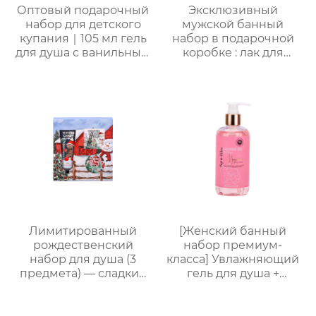
Подходит для личного
Оптовый подарочный
Эксклюзивный
использования и в
набор для детского
мужской банный
качестве подарка!
купания｜105 мл гель
набор в подарочной
для душа с ванильным
коробке : лак для
ароматом, 105 мл
волос + воск для волос
шампунь, 105 мл
+ масло для бороды +
лосьон и 50 г мыло
щетка для бороды ,
для лица
изысканная
подарочная упаковка ,
высококлассная
атмосфера , подходит
для парня/мужа/отца
Лимитированный
[Женский банный
рождественский
набор премиум-
набор для душа (3
класса] Увлажняющий
предмета) — сладкий
гель для душа +
праздничный уход,
Питательный лосьон
теплый элегантный
для тела | Простая
подарок
портативная