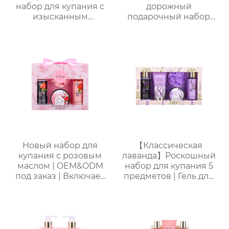
набор для купания с
дорожный
изысканным
подарочный набор
ароматом (гель для
для ванны и душа |
душа + шампунь +
Набор 4 в 1 (гель для
лосьон для тела +
душа + спрей для тела
дезодорант) Прямые
+ дезодорант для тела
поставки с завода.
+ соль для ванн),
Возможность
портативная сумка из
индивидуального
ПВХ, доступен OEM-
заказа.
производитель
Новый набор для
【Классическая
купания с розовым
лаванда】Роскошный
маслом | OEM&ODM
набор для купания 5
под заказ | Включает
предметов | Гель для
гель для душа, пену
душа + пена для
для ванны, лосьон для
ванны + лосьон для
тела, мочалку |
тела + соль для ванны
Стойкий аромат и
+ губка-мочалка |
увлажнение
Расслабление и