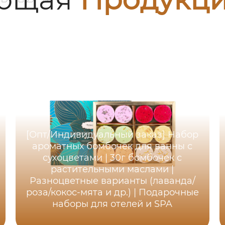
[Опт/Индивидуальный заказ] Набор
ароматных бомбочек для ванны с
сухоцветами | 30г бомбочек с
растительными маслами |
Разноцветные варианты (лаванда/
роза/кокос-мята и др.) | Подарочные
наборы для отелей и SPA