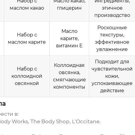
Набор с
Масло какао,
ингредиенты,
маслом какао
глицерин
этичное
производство
Роскошные
Масло
Набор с
текстуры,
карите,
маслом карите
эффективное
витамин Е
увлажнение
Подходит для
Коллоидная
Набор с
чувствительной
овсянка,
коллоидной
кожи,
смягчающие
овсянкой
успокаивающее
компоненты
действие
ла
ести в:
ody Works, The Body Shop, L'Occitane.