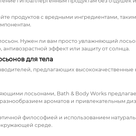
тение гипоаллергенным продуктам без отдушек и
айте продуктов с вредными ингредиентами, такими
омпонентам.
лосьон. Нужен ли вам просто увлажняющий лосьон
 антивозрастной эффект или защиту от солнца.
сьонов для тела
зводителей, предлагающих высококачественные
няющими лосьонами,
Bath & Body Works
предлагае
 разнообразием ароматов и привлекательным ди
этичной философией и использованием натураль
и окружающей среде.