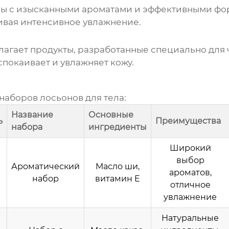
ы с изысканными ароматами и эффективными фор
чивая интенсивное увлажнение.
лагает продукты, разработанные специально для 
спокаивает и увлажняет кожу.
наборов лосьонов для тела:
Название
Основные
ь
Преимущества
набора
ингредиенты
Широкий
выбор
Ароматический
Масло ши,
ароматов,
набор
витамин E
отличное
увлажнение
Натуральные