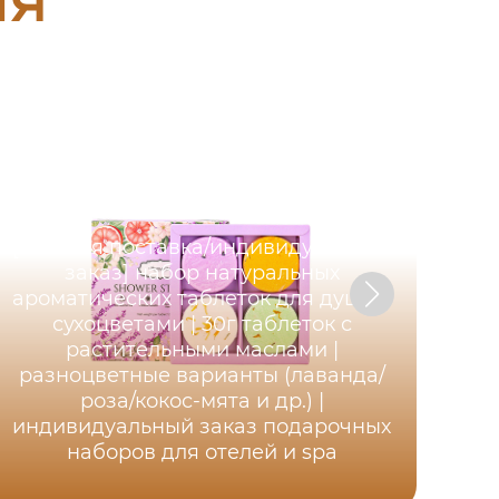
[оптовая поставка/индивидуальный
заказ] набор натуральных
ароматических таблеток для душа с
Му
сухоцветами | 30г таблеток с
в 
растительными маслами |
разноцветные варианты (лаванда/
с
роза/кокос-мята и др.) |
индивидуальный заказ подарочных
мн
наборов для отелей и spa