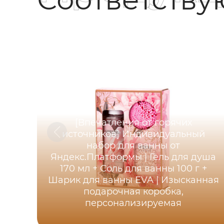
[Впечатления от горячих
источников] Индивидуальный
набор для ванны от
Яндекс.Платформы | Гель для душа
170 мл + Соль для ванны 100 г +
Шарик для ванны EVA | Изысканная
подарочная коробка,
персонализируемая