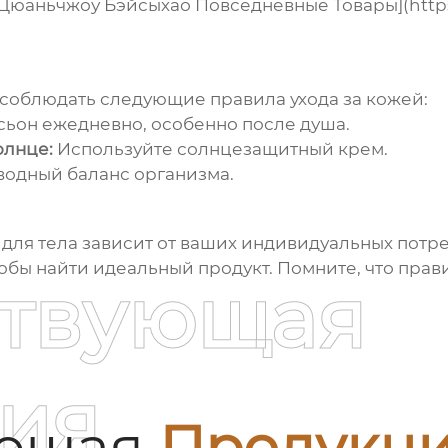
Цюаньчжоу Бэйсыхао Повседневные Товары](https:
соблюдать следующие правила ухода за кожей:
ьон ежедневно, особенно после душа.
олнце:
Используйте солнцезащитный крем.
одный баланс организма.
для тела
зависит от ваших индивидуальных потре
тобы найти идеальный продукт. Помните, что прави
ствующая
ия
ующая
Продукц