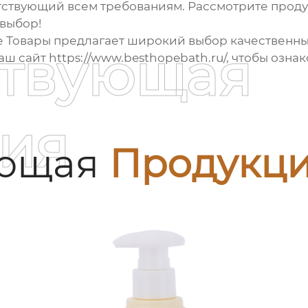
тствующий всем требованиям. Рассмотрите прод
 выбор!
 Товары
предлагает широкий выбор качественн
ствующая
наш сайт
https://www.besthopebath.ru/
, чтобы озна
ия
ующая
Продукц