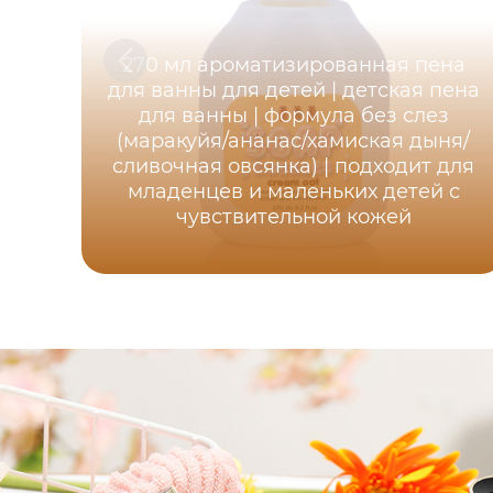
270 мл ароматизированная пена
для ванны для детей | детская пена
для ванны | формула без слез
(маракуйя/ананас/хамиская дыня/
сливочная овсянка) | подходит для
младенцев и маленьких детей с
чувствительной кожей