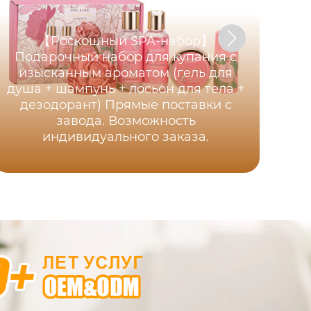
【Роскошный SPA-набор】
Подарочный набор для купания с
изысканным ароматом (гель для
Р
душа + шампунь + лосьон для тела +
пр
дезодорант) Прямые поставки с
дл
завода. Возможность
индивидуального заказа.
Р