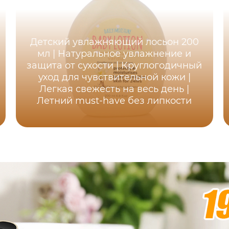
Детский увлажняющий лосьон 200
мл | Натуральное увлажнение и
защита от сухости | Круглогодичный
уход для чувствительной кожи |
Легкая свежесть на весь день |
Летний must-have без липкости