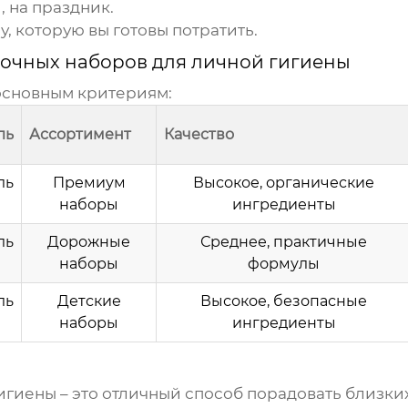
, на праздник.
, которую вы готовы потратить.
очных наборов для личной гигиены
основным критериям:
ль
Ассортимент
Качество
ль
Премиум
Высокое, органические
наборы
ингредиенты
ль
Дорожные
Среднее, практичные
наборы
формулы
ль
Детские
Высокое, безопасные
наборы
ингредиенты
гигиены
– это отличный способ порадовать близки