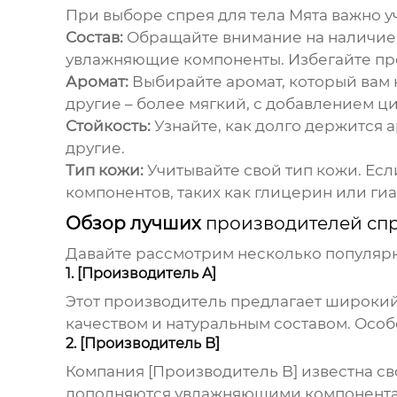
При выборе
спрея для тела Мята
важно у
Состав:
Обращайте внимание на наличие н
увлажняющие компоненты. Избегайте про
Аромат:
Выбирайте аромат, который вам 
другие – более мягкий, с добавлением ци
Стойкость:
Узнайте, как долго держится 
другие.
Тип кожи:
Учитывайте свой тип кожи. Если
компонентов, таких как глицерин или ги
Обзор лучших
производителей спр
Давайте рассмотрим несколько популяр
1. [Производитель A]
Этот производитель предлагает широки
качеством и натуральным составом. Осо
2. [Производитель B]
Компания [Производитель B] известна 
дополняются увлажняющими компонентам