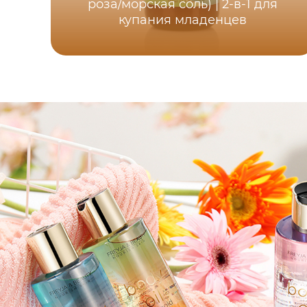
роза/морская соль) | 2-в-1 для
купания младенцев