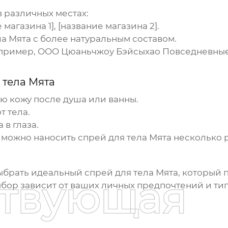
 различных местах:
магазина 1], [название магазина 2].
ла Мята
с более натуральным составом.
апример,
ООО Цюаньчжоу Бэйсыхао Повседневные
 тела Мята
ю кожу после душа или ванны.
т тела.
а
в глаза.
 можно наносить
спрей для тела Мята
несколько р
выбрать идеальный
спрей для тела Мята
, который 
ствующая
ыбор зависит от ваших личных предпочтений и ти