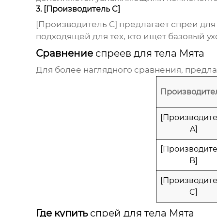
3. [Производитель C]
[Производитель C] предлагает
спреи для
подходящей для тех, кто ищет базовый ух
Сравнение
спреев для тела Мята
Для более наглядного сравнения, предл
Производите
[Производит
A]
[Производит
B]
[Производит
C]
Где купить
спрей для тела Мята