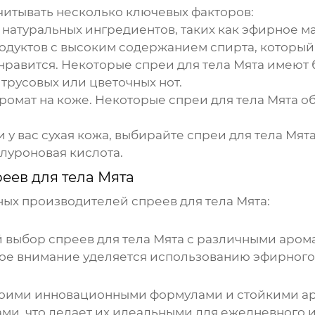
читывать несколько ключевых факторов:
атуральных ингредиентов, таких как эфирное ма
дуктов с высоким содержанием спирта, который 
нравится. Некоторые
спреи для тела Мята
имеют б
трусовых или цветочных нот.
аромат на коже. Некоторые
спреи для тела Мята
об
 у вас сухая кожа, выбирайте
спреи для тела Мят
алуроновая кислота.
еев для тела Мята
ных производителей
спреев для тела Мята
:
й выбор
спреев для тела Мята
с различными арома
бое внимание уделяется использованию эфирного
своими инновационными формулами и стойкими а
и, что делает их идеальными для ежедневного и