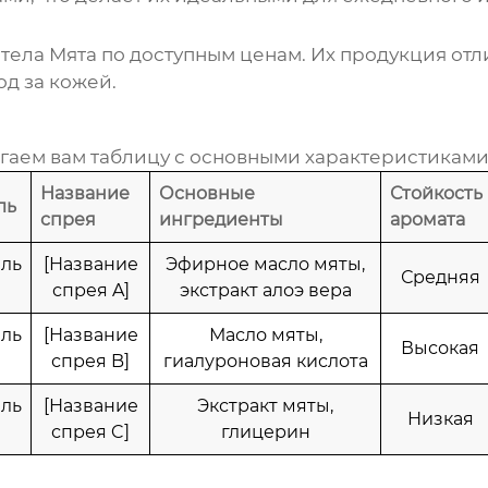
 тела Мята
по доступным ценам. Их продукция отл
од за кожей.
агаем вам таблицу с основными характеристиками
Название
Основные
Стойкость
ль
спрея
ингредиенты
аромата
ель
[Название
Эфирное масло мяты,
Средняя
спрея A]
экстракт алоэ вера
ель
[Название
Масло мяты,
Высокая
спрея B]
гиалуроновая кислота
ель
[Название
Экстракт мяты,
Низкая
спрея C]
глицерин