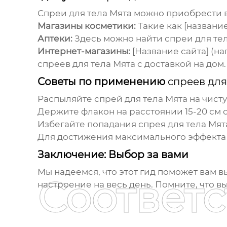
Спреи для тела Мята
можно приобрести в
Магазины косметики:
Такие как [название 
Аптеки:
Здесь можно найти
спреи для те
Интернет-магазины:
[Название сайта] (н
спреев для тела Мята
с доставкой на дом.
Советы по применению
спреев для
Распыляйте
спрей для тела Мята
на чисту
Держите флакон на расстоянии 15-20 см о
Избегайте попадания
спрея для тела Мят
Для достижения максимального эффекта
Заключение: Выбор за вами
Мы надеемся, что этот гид поможет вам 
Соответ
настроение на весь день. Помните, что в