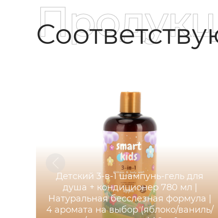
Продукц
Соответств
Детский 3-в-1 шампунь-гель для
душа + кондиционер 780 мл |
Натуральная бесслезная формула |
4 аромата на выбор (яблоко/ваниль/