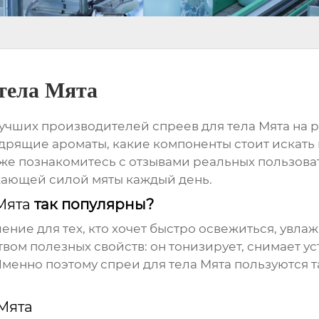
 тела Мята
лучших
производителей спреев для тела Мята
на р
рящие ароматы, какие компоненты стоит искать в
же познакомитесь с отзывами реальных пользова
жающей силой мяты каждый день.
Мята
так популярны?
ение для тех, кто хочет быстро освежиться, увла
вом полезных свойств: он тонизирует, снимает ус
 Именно поэтому
спреи для тела Мята
пользуются т
 Мята