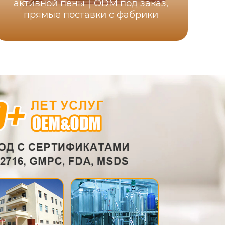
активной пены｜ODM под заказ,
сл
прямые поставки с фабрики