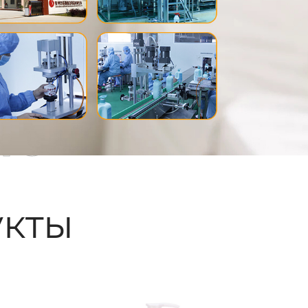
ые
кты